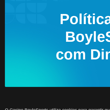
Políti
Boyle
com Din