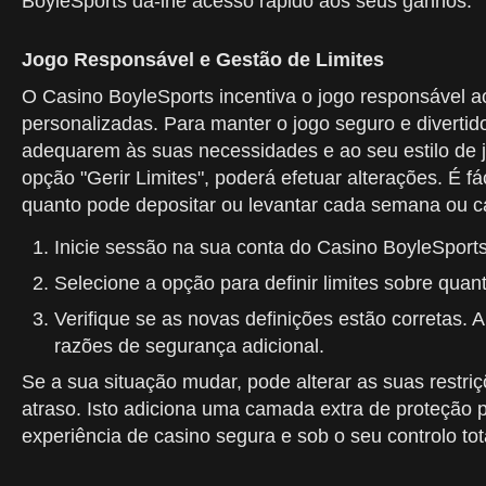
BoyleSports dá-lhe acesso rápido aos seus ganhos.
Jogo Responsável e Gestão de Limites
O Casino BoyleSports incentiva o jogo responsável ao
personalizadas. Para manter o jogo seguro e divertido
adequarem às suas necessidades e ao seu estilo de jo
opção "Gerir Limites", poderá efetuar alterações. É fá
quanto pode depositar ou levantar cada semana ou ca
Inicie sessão na sua conta do Casino BoyleSport
Selecione a opção para definir limites sobre quan
Verifique se as novas definições estão corretas
razões de segurança adicional.
Se a sua situação mudar, pode alterar as suas restri
atraso. Isto adiciona uma camada extra de proteção 
experiência de casino segura e sob o seu controlo tot