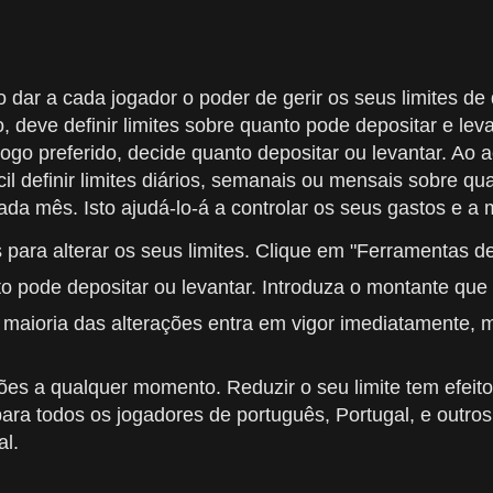
 dar a cada jogador o poder de gerir os seus limites de
, deve definir limites sobre quanto pode depositar e lev
go preferido, decide quanto depositar ou levantar. Ao a
cil definir limites diários, semanais ou mensais sobre qu
da mês. Isto ajudá-lo-á a controlar os seus gastos e a
s para alterar os seus limites. Clique em "Ferramentas
to pode depositar ou levantar. Introduza o montante que
. A maioria das alterações entra em vigor imediatament
ções a qualquer momento. Reduzir o seu limite tem efei
para todos os jogadores de português, Portugal, e outro
al.