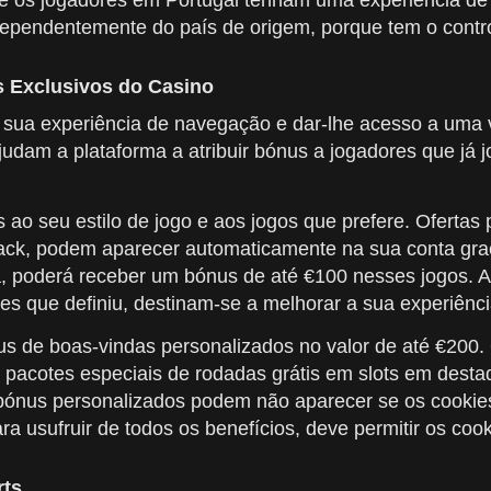
ue os jogadores em Portugal tenham uma experiência de j
dependentemente do país de origem, porque tem o contr
 Exclusivos do Casino
 a sua experiência de navegação e dar-lhe acesso a uma
udam a plataforma a atribuir bónus a jogadores que já 
 ao seu estilo de jogo e aos jogos que prefere. Oferta
back, podem aparecer automaticamente na sua conta graç
, poderá receber um bónus de até €100 nesses jogos. A
es que definiu, destinam-se a melhorar a sua experiênci
ónus de boas-vindas personalizados no valor de até €20
a pacotes especiais de rodadas grátis em slots em desta
ónus personalizados podem não aparecer se os cookies 
 usufruir de todos os benefícios, deve permitir os coo
rts