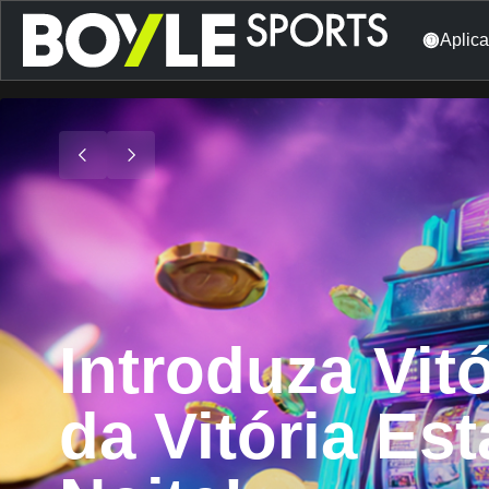
Aplic
Introduza Vit
da Vitória Est