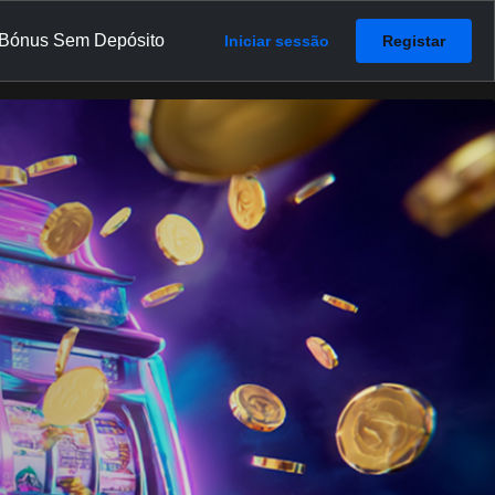
Bónus Sem Depósito
Iniciar sessão
Registar