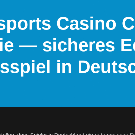
sports Casino C
nie — sicheres E
sspiel in Deuts