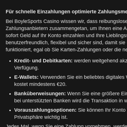
Für schnelle Einzahlungen optimierte Zahlungsm
Bei BoyleSports Casino wissen wir, dass reibungslos
Zahlungsanbietern zusammengetan, um Ihnen eine Ausw
sofort Geld auf Ihr Konto einzahlen und Ihre Lieblin
benutzerfreundlich, flexibel und sicher sind, damit 
funktioniert, egal ob Sie Karten-Zahlungen oder die 
Kredit- und Debitkarten:
werden weitgehend akze
Verfügung.
E-Wallets:
Verwenden Sie ein beliebtes digitales
kostet mindestens €20.
Banküberweisungen:
Wenn Sie eine größere Ein
bei unterstützten Banken wird die Transaktion in 
Vorauszahlungsoptionen:
Sie können Ihr Konto 
Privatsphäre wichtig ist.
Jedes Mal, wenn Sie eine Zahlung vornehmen, werden I