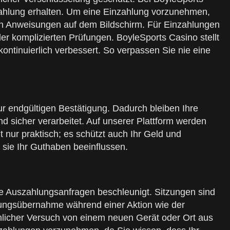
nzahlung erhalten. Um eine Einzahlung vorzunehmen,
en Anweisungen auf dem Bildschirm. Für Einzahlungen
der komplizierten Prüfungen. BoyleSports Casino stellt
kontinuierlich verbessert. So verpassen Sie nie eine
ur endgültigen Bestätigung. Dadurch bleiben Ihre
 sicher verarbeitet. Auf unserer Plattform werden
nur praktisch; es schützt auch Ihr Geld und
r sie Ihr Guthaben beeinflussen.
ime Auszahlungsanfragen beschleunigt. Sitzungen sind
tzungsübernahme während einer Aktion wie der
licher Versuch von einem neuen Gerät oder Ort aus