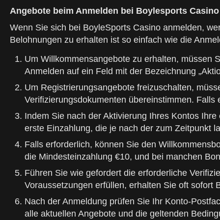
Angebote beim Anmelden bei Boylesports Casino 
Wenn Sie sich bei BoyleSports Casino anmelden, werd
Belohnungen zu erhalten ist so einfach wie die Anmel
Um Willkommensangebote zu erhalten, müssen Sie 
Anmelden auf ein Feld mit der Bezeichnung „Aktio
Um Registrierungsangebote freizuschalten, müssen
Verifizierungsdokumenten übereinstimmen. Falls e
Indem Sie nach der Aktivierung Ihres Kontos Ihre 
erste Einzahlung, die je nach der zum Zeitpunkt
Falls erforderlich, können Sie den Willkommensb
die Mindesteinzahlung €10, und bei manchen Bon
Führen Sie wie gefordert die erforderliche Verifi
Voraussetzungen erfüllen, erhalten Sie oft sofort 
Nach der Anmeldung prüfen Sie Ihr Konto-Postfac
alle aktuellen Angebote und die geltenden Bedingu