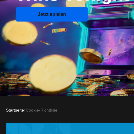
Jetzt spielen
Startseite
Cookie-Richtlinie