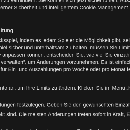
 zu verhindern. Sie können sich jetzt sicher fühlen, A
derner Sicherheit und intelligentem Cookie-Management b
altung
ksspiel, indem es jedem Spieler die Möglichkeit gibt, s
piel sicher und unterhaltsam zu halten, müssen Sie Limit
se anpassen können, entscheiden Sie, wie viel Sie einza
 verwalten“, um Änderungen vorzunehmen. Es ist einfach,
für Ein- und Auszahlungen pro Woche oder pro Monat fest
to an, um Ihre Limits zu ändern. Klicken Sie im Menü „K
hlungen festzulegen. Geben Sie den gewünschten Einzahl
ekt sind. Die meisten Änderungen treten sofort in Kraft