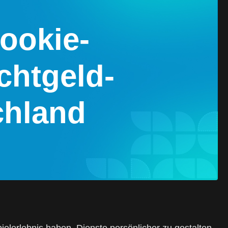
ookie-
chtgeld-
chland