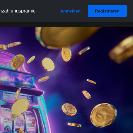
nzahlungsprämie
Anmelden
Registrieren