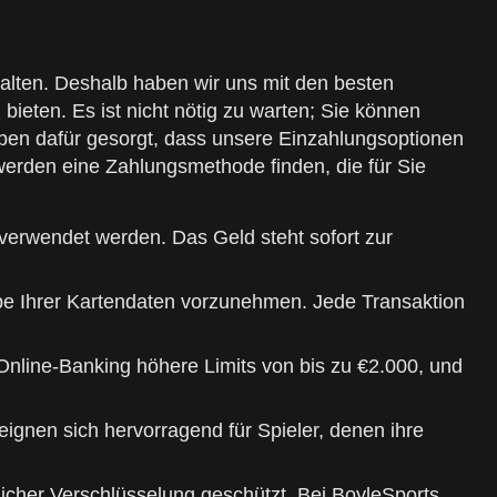
alten. Deshalb haben wir uns mit den besten
eten. Es ist nicht nötig zu warten; Sie können
haben dafür gesorgt, dass unsere Einzahlungsoptionen
 werden eine Zahlungsmethode finden, die für Sie
verwendet werden. Das Geld steht sofort zur
be Ihrer Kartendaten vorzunehmen. Jede Transaktion
Online-Banking höhere Limits von bis zu €2.000, und
ignen sich hervorragend für Spieler, denen ihre
licher Verschlüsselung geschützt. Bei BoyleSports