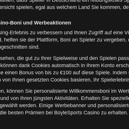
llen, dass Spieler in Deutschland ein reibungsloses Spi
versicht spielen, egal aus welchem Land Sie kommen, den
asino-Boni und Werbeaktionen
g-Erlebnis zu verbessern und Ihnen Zugriff auf eine Vie
helfen sie der Plattform, Boni an Spieler zu vergeben, 
ugeschnitten sind.
ni sehen, die gut zu Ihrer Spielweise und den Spielen 
können dank Cookies automatisch in Ihrem Konto ersch
se einen Bonus von bis zu €100 auf diese Spiele. Indem 
en von Ihnen gesetzten Cookies basieren, Ihr Spielerlebn
, können Sie personalisierte Willkommensboni im Wert v
nd von Ihren jüngsten Aktivitäten. Erhalten Sie speziel
sgewählt werden. Einige Werbebanner und personalisiert
die besten Prämien bei BoyleSports Casino zu erhalten. 