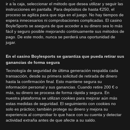
ir a la caja, seleccionar el método que desea utilizar y seguir las
instrucciones en pantalla. Para depósitos de hasta €250, el
proceso se agiliza para que siga en el juego. No hay tiempos de
espera innecesarios ni comprobaciones complicadas. El casino
BoyleSports se asegura de que acceder a su dinero sea lo más
fácil y seguro posible mejorando continuamente sus métodos de
pago. De este modo, nunca se perderá una oportunidad de
jugar.
En el casino Boylesports se garantiza que pueda retirar sus
ganancias de forma segura
Tecnología de seguridad de última generación respalda cada
transacción, desde su primera solicitud de retirada de dinero
hasta la confirmación final. Esto mantiene segura su
información personal y sus ganancias. Cuando retire 200 € o
más, su dinero se procesa de forma rápida y segura. En
nuestra plataforma se utilizan cookies para mejorar aún más
estas medidas de seguridad. El seguimiento con cookies no
solo es práctico; también protege su dinero y mejora su
experiencia al comprobar lo que hace con su cuenta y detectar
actividad extraña antes de que afecte a su saldo.