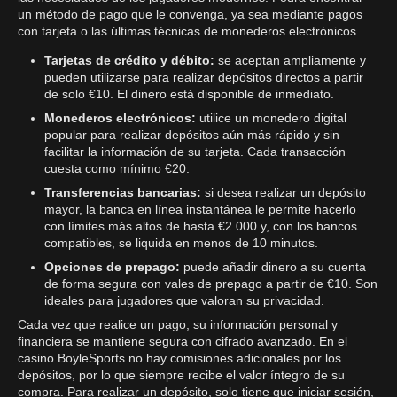
un método de pago que le convenga, ya sea mediante pagos
con tarjeta o las últimas técnicas de monederos electrónicos.
Tarjetas de crédito y débito:
se aceptan ampliamente y
pueden utilizarse para realizar depósitos directos a partir
de solo €10. El dinero está disponible de inmediato.
Monederos electrónicos:
utilice un monedero digital
popular para realizar depósitos aún más rápido y sin
facilitar la información de su tarjeta. Cada transacción
cuesta como mínimo €20.
Transferencias bancarias:
si desea realizar un depósito
mayor, la banca en línea instantánea le permite hacerlo
con límites más altos de hasta €2.000 y, con los bancos
compatibles, se liquida en menos de 10 minutos.
Opciones de prepago:
puede añadir dinero a su cuenta
de forma segura con vales de prepago a partir de €10. Son
ideales para jugadores que valoran su privacidad.
Cada vez que realice un pago, su información personal y
financiera se mantiene segura con cifrado avanzado. En el
casino BoyleSports no hay comisiones adicionales por los
depósitos, por lo que siempre recibe el valor íntegro de su
compra. Para realizar un depósito, solo tiene que iniciar sesión,