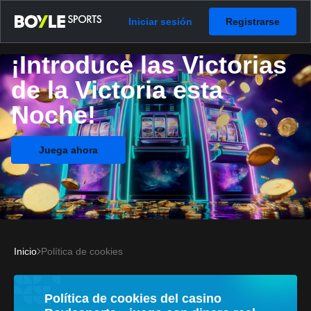
Iniciar sesión
Registrarse
¡Introduce las Victorias
de la Victoria esta
Noche!
Juega ahora
Inicio
Política de cookies
Política de cookies del casino