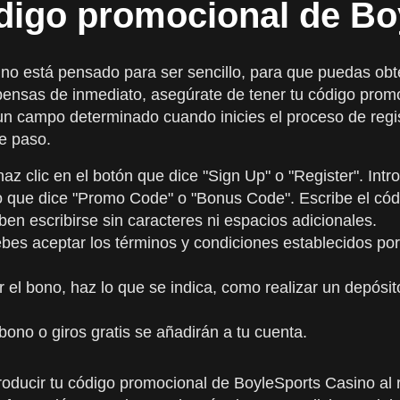
digo promocional de Bo
no está pensado para ser sencillo, para que puedas obt
nsas de inmediato, asegúrate de tener tu código promoci
n campo determinado cuando inicies el proceso de regis
e paso.
haz clic en el botón que dice "Sign Up" o "Register". Int
ro que dice "Promo Code" o "Bonus Code". Escribe el có
en escribirse sin caracteres ni espacios adicionales.
ebes aceptar los términos y condiciones establecidos po
r el bono, haz lo que se indica, como realizar un depósit
u bono o giros gratis se añadirán a tu cuenta.
oducir tu código promocional de BoyleSports Casino al r