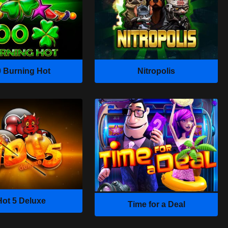
0 Burning Hot
Nitropolis
Hot 5 Deluxe
Time for a Deal