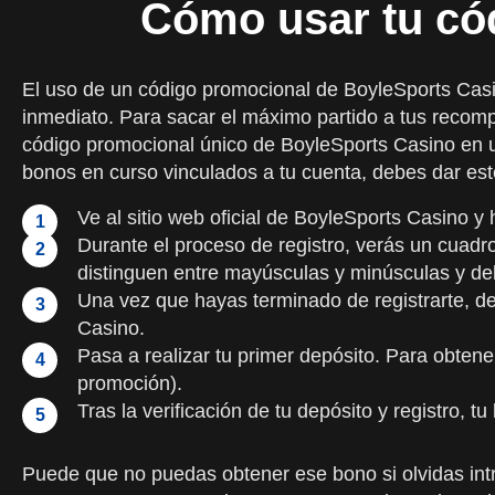
Cómo usar tu có
El uso de un código promocional de BoyleSports Casi
inmediato. Para sacar el máximo partido a tus recompe
código promocional único de BoyleSports Casino en u
bonos en curso vinculados a tu cuenta, debes dar est
Ve al sitio web oficial de BoyleSports Casino y 
Durante el proceso de registro, verás un cuad
distinguen entre mayúsculas y minúsculas y deb
Una vez que hayas terminado de registrarte, d
Casino.
Pasa a realizar tu primer depósito. Para obtene
promoción).
Tras la verificación de tu depósito y registro, t
Puede que no puedas obtener ese bono si olvidas intr