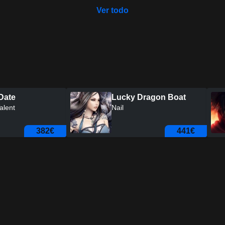
Ver todo
 Princess
Dream Date
Wildcat Talent
323€
382€