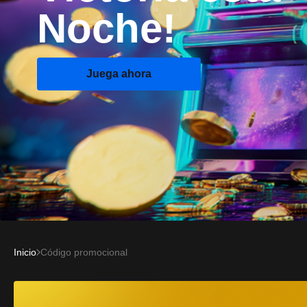
Noche!
Juega ahora
Inicio
Código promocional