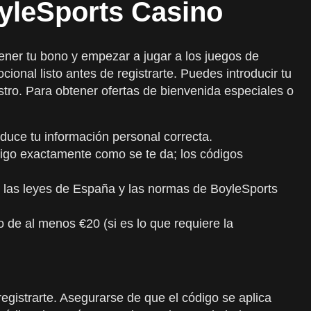
yleSports Casino
ener tu bono y empezar a jugar a los juegos de
onal listo antes de registrarte. Puedes introducir tu
tro. Para obtener ofertas de bienvenida especiales o
roduce tu información personal correcta.
digo exactamente como se te da; los códigos
r las leyes de España y las normas de BoyleSports
o de al menos €20 (si es lo que requiere la
egistrarte. Asegurarse de que el código se aplica