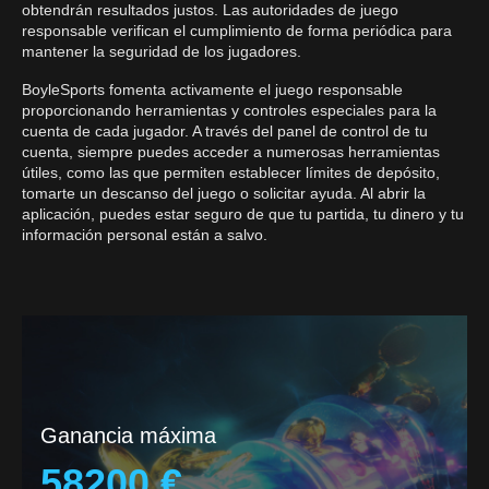
obtendrán resultados justos. Las autoridades de juego
responsable verifican el cumplimiento de forma periódica para
mantener la seguridad de los jugadores.
BoyleSports fomenta activamente el juego responsable
proporcionando herramientas y controles especiales para la
cuenta de cada jugador. A través del panel de control de tu
cuenta, siempre puedes acceder a numerosas herramientas
útiles, como las que permiten establecer límites de depósito,
tomarte un descanso del juego o solicitar ayuda. Al abrir la
aplicación, puedes estar seguro de que tu partida, tu dinero y tu
información personal están a salvo.
Ganancia máxima
58200 €