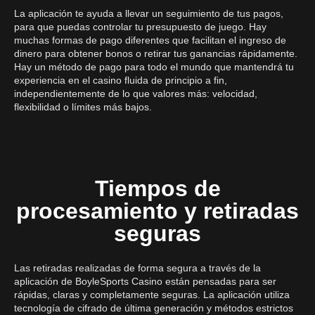
La aplicación te ayuda a llevar un seguimiento de tus pagos,
para que puedas controlar tu presupuesto de juego. Hay
muchas formas de pago diferentes que facilitan el ingreso de
dinero para obtener bonos o retirar tus ganancias rápidamente.
Hay un método de pago para todo el mundo que mantendrá tu
experiencia en el casino fluida de principio a fin,
independientemente de lo que valores más: velocidad,
flexibilidad o límites más bajos.
Tiempos de
procesamiento y retiradas
seguras
Las retiradas realizadas de forma segura a través de la
aplicación de BoyleSports Casino están pensadas para ser
rápidas, claras y completamente seguras. La aplicación utiliza
tecnología de cifrado de última generación y métodos estrictos