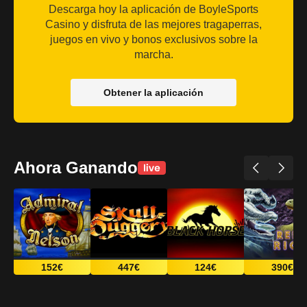
Descarga hoy la aplicación de BoyleSports
Casino y disfruta de las mejores tragaperras,
juegos en vivo y bonos exclusivos sobre la
marcha.
Obtener la aplicación
Ahora Ganando
152€
447€
124€
390€