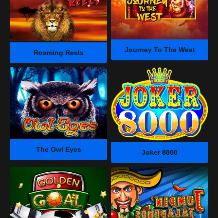
Journey To The West
Roaming Reels
The Owl Eyes
Joker 8000