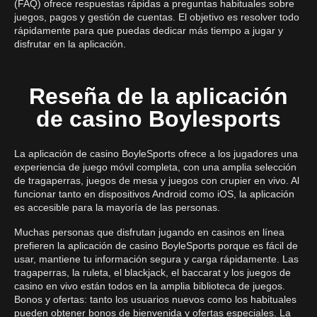
(FAQ) ofrece respuestas rápidas a preguntas habituales sobre
juegos, pagos y gestión de cuentas. El objetivo es resolver todo
rápidamente para que puedas dedicar más tiempo a jugar y
disfrutar en la aplicación.
Reseña de la aplicación
de casino Boylesports
La aplicación de casino BoyleSports ofrece a los jugadores una
experiencia de juego móvil completa, con una amplia selección
de tragaperras, juegos de mesa y juegos con crupier en vivo. Al
funcionar tanto en dispositivos Android como iOS, la aplicación
es accesible para la mayoría de las personas.
Muchas personas que disfrutan jugando en casinos en línea
prefieren la aplicación de casino BoyleSports porque es fácil de
usar, mantiene tu información segura y carga rápidamente. Las
tragaperras, la ruleta, el blackjack, el baccarat y los juegos de
casino en vivo están todos en la amplia biblioteca de juegos.
Bonos y ofertas: tanto los usuarios nuevos como los habituales
pueden obtener bonos de bienvenida y ofertas especiales. La