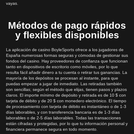
vayas.
Métodos de pago rápidos
y flexibles disponibles
La aplicación de casino BoyleSports ofrece a los jugadores de
España numerosas formas seguras y cómodas de gestionar sus
fondos del casino. Hay proveedores de confianza que funcionan
tanto en dispositivos de escritorio como móviles, por lo que
resulta fácil añadir dinero a tu cuenta o retirar tus ganancias. La
mayoría de los depósitos se procesan al instante, para que
puedas empezar a jugar de inmediato. Las retiradas también
son sencillas; según el método que elijas, tienen pasos y plazos
claros. El importe mínimo de depósito y retirada es de 10 $ con
tarjeta de débito y de 20 $ con monedero electrónico. El tiempo
de procesamiento con tarjeta de débito es instantáneo o de 1-3
días laborables, y con transferencia bancaria es de 1-3 días
laborables o de 2-5 días laborables. Todas las transacciones
están cifradas y protegidas, por lo que tu información personal y
financiera permanece segura en todo momento.