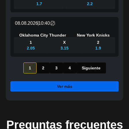
1.7
2.2
08.08.2026
10:40
Oklahoma City Thunder
New York Knicks
1
X
2
2.05
3.15
1.9
1
2
3
4
Siguiente
Ver más
Preguntas frecuentes