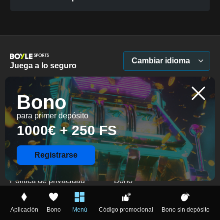
Cambiar idioma
Juega a lo seguro
Si nota síntomas de adicción al juego, busque ayuda de un
profesional. Este sitio web está destinado a usuarios de 18 años
Bono
o más.
para primer depósito
1000€ + 250 FS
Términos de servicio
Páginas principales
Registrarse
Política de cookies
Aplicación
Política de privacidad
Bono
Términos y condiciones
Código promocional
Aplicación
Bono
Menú
Código promocional
Bono sin depósito
Juego responsable
Bono sin depósito