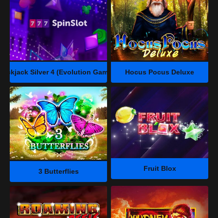
lackjack Silver 4 (Evolution Gaming)
Hocus Pocus Deluxe
Fruit Blox
3 Butterflies