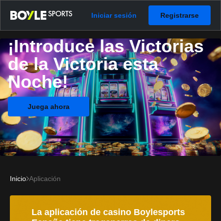
Iniciar sesión
Registrarse
¡Introduce las Victorias
de la Victoria esta
Noche!
Juega ahora
Inicio
Aplicación
La aplicación de casino Boylesports