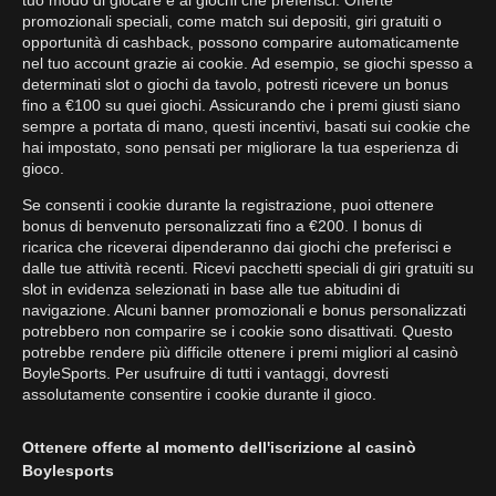
tuo modo di giocare e ai giochi che preferisci. Offerte
promozionali speciali, come match sui depositi, giri gratuiti o
opportunità di cashback, possono comparire automaticamente
nel tuo account grazie ai cookie. Ad esempio, se giochi spesso a
determinati slot o giochi da tavolo, potresti ricevere un bonus
fino a €100 su quei giochi. Assicurando che i premi giusti siano
sempre a portata di mano, questi incentivi, basati sui cookie che
hai impostato, sono pensati per migliorare la tua esperienza di
gioco.
Se consenti i cookie durante la registrazione, puoi ottenere
bonus di benvenuto personalizzati fino a €200. I bonus di
ricarica che riceverai dipenderanno dai giochi che preferisci e
dalle tue attività recenti. Ricevi pacchetti speciali di giri gratuiti su
slot in evidenza selezionati in base alle tue abitudini di
navigazione. Alcuni banner promozionali e bonus personalizzati
potrebbero non comparire se i cookie sono disattivati. Questo
potrebbe rendere più difficile ottenere i premi migliori al casinò
BoyleSports. Per usufruire di tutti i vantaggi, dovresti
assolutamente consentire i cookie durante il gioco.
Ottenere offerte al momento dell'iscrizione al casinò
Boylesports