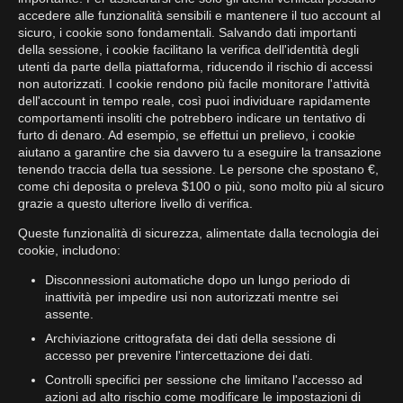
accedere alle funzionalità sensibili e mantenere il tuo account al
sicuro, i cookie sono fondamentali. Salvando dati importanti
della sessione, i cookie facilitano la verifica dell'identità degli
utenti da parte della piattaforma, riducendo il rischio di accessi
non autorizzati. I cookie rendono più facile monitorare l'attività
dell'account in tempo reale, così puoi individuare rapidamente
comportamenti insoliti che potrebbero indicare un tentativo di
furto di denaro. Ad esempio, se effettui un prelievo, i cookie
aiutano a garantire che sia davvero tu a eseguire la transazione
tenendo traccia della tua sessione. Le persone che spostano €,
come chi deposita o preleva $100 o più, sono molto più al sicuro
grazie a questo ulteriore livello di verifica.
Queste funzionalità di sicurezza, alimentate dalla tecnologia dei
cookie, includono:
Disconnessioni automatiche dopo un lungo periodo di
inattività per impedire usi non autorizzati mentre sei
assente.
Archiviazione crittografata dei dati della sessione di
accesso per prevenire l'intercettazione dei dati.
Controlli specifici per sessione che limitano l'accesso ad
azioni ad alto rischio come modificare le impostazioni di