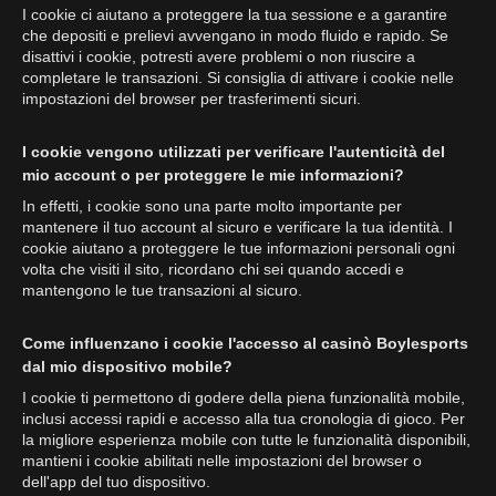
I cookie ci aiutano a proteggere la tua sessione e a garantire
che depositi e prelievi avvengano in modo fluido e rapido. Se
disattivi i cookie, potresti avere problemi o non riuscire a
completare le transazioni. Si consiglia di attivare i cookie nelle
impostazioni del browser per trasferimenti sicuri.
I cookie vengono utilizzati per verificare l'autenticità del
mio account o per proteggere le mie informazioni?
In effetti, i cookie sono una parte molto importante per
mantenere il tuo account al sicuro e verificare la tua identità. I
cookie aiutano a proteggere le tue informazioni personali ogni
volta che visiti il sito, ricordano chi sei quando accedi e
mantengono le tue transazioni al sicuro.
Come influenzano i cookie l'accesso al casinò Boylesports
dal mio dispositivo mobile?
I cookie ti permettono di godere della piena funzionalità mobile,
inclusi accessi rapidi e accesso alla tua cronologia di gioco. Per
la migliore esperienza mobile con tutte le funzionalità disponibili,
mantieni i cookie abilitati nelle impostazioni del browser o
dell'app del tuo dispositivo.