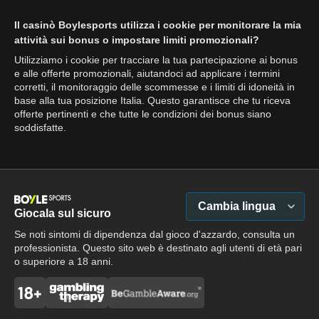
Il casinò Boylesports utilizza i cookie per monitorare la mia
attività sui bonus o impostare limiti promozionali?
Utilizziamo i cookie per tracciare la tua partecipazione ai bonus
e alle offerte promozionali, aiutandoci ad applicare i termini
corretti, il monitoraggio delle scommesse e i limiti di idoneità in
base alla tua posizione Italia. Questo garantisce che tu riceva
offerte pertinenti e che tutte le condizioni dei bonus siano
soddisfatte.
Cambia lingua
Giocala sul sicuro
Se noti sintomi di dipendenza dal gioco d'azzardo, consulta un
professionista. Questo sito web è destinato agli utenti di età pari
o superiore a 18 anni.