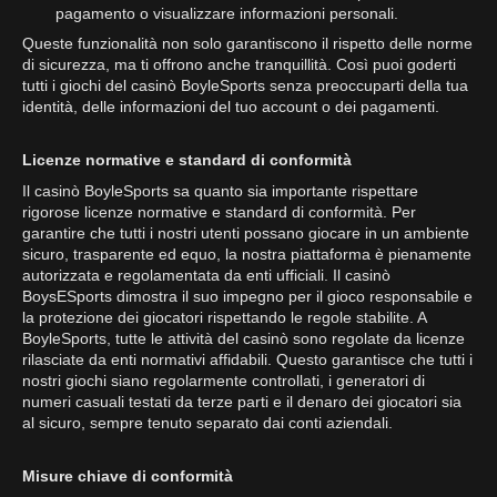
pagamento o visualizzare informazioni personali.
Queste funzionalità non solo garantiscono il rispetto delle norme
di sicurezza, ma ti offrono anche tranquillità. Così puoi goderti
tutti i giochi del casinò BoyleSports senza preoccuparti della tua
identità, delle informazioni del tuo account o dei pagamenti.
Licenze normative e standard di conformità
Il casinò BoyleSports sa quanto sia importante rispettare
rigorose licenze normative e standard di conformità. Per
garantire che tutti i nostri utenti possano giocare in un ambiente
sicuro, trasparente ed equo, la nostra piattaforma è pienamente
autorizzata e regolamentata da enti ufficiali. Il casinò
BoysESports dimostra il suo impegno per il gioco responsabile e
la protezione dei giocatori rispettando le regole stabilite. A
BoyleSports, tutte le attività del casinò sono regolate da licenze
rilasciate da enti normativi affidabili. Questo garantisce che tutti i
nostri giochi siano regolarmente controllati, i generatori di
numeri casuali testati da terze parti e il denaro dei giocatori sia
al sicuro, sempre tenuto separato dai conti aziendali.
Misure chiave di conformità