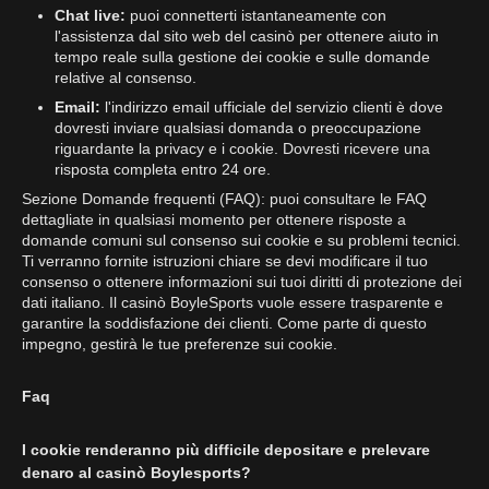
Chat live:
puoi connetterti istantaneamente con
l'assistenza dal sito web del casinò per ottenere aiuto in
tempo reale sulla gestione dei cookie e sulle domande
relative al consenso.
Email:
l'indirizzo email ufficiale del servizio clienti è dove
dovresti inviare qualsiasi domanda o preoccupazione
riguardante la privacy e i cookie. Dovresti ricevere una
risposta completa entro 24 ore.
Sezione Domande frequenti (FAQ): puoi consultare le FAQ
dettagliate in qualsiasi momento per ottenere risposte a
domande comuni sul consenso sui cookie e su problemi tecnici.
Ti verranno fornite istruzioni chiare se devi modificare il tuo
consenso o ottenere informazioni sui tuoi diritti di protezione dei
dati italiano. Il casinò BoyleSports vuole essere trasparente e
garantire la soddisfazione dei clienti. Come parte di questo
impegno, gestirà le tue preferenze sui cookie.
Faq
I cookie renderanno più difficile depositare e prelevare
denaro al casinò Boylesports?