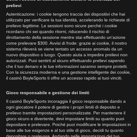
prelievi
Autenticazione: i cookie tengono traccia dei dispositivi che hai
utilizzato per verificare la tua identità, accelerando le richieste di
prelievo legittime. Le sessioni sono sicure perché i cookie
ricordano chi sei quando ritorni, riducendo il rischio di
dirottamento della sessione mentre stai effettuando un'azione
come prelevare $300. Avvisi di frode: grazie ai cookie, il nostro
sistema rileverà se viene tentato un accesso anomalo da un
nuovo dispositivo o luogo. Questo aiuta a impedire prelievi non
autorizzati. Puoi sentirti al sicuro effettuando prelievi sapendo
che il tuo denaro e le tue informazioni saranno sempre protetti.
Con la sicurezza moderna e una gestione intelligente dei cookie,
il casinò BoyleSports ti offre un accesso rapido ai tuoi vinciti.
Gioco responsabile e gestione dei limiti
Il casinò BoyleSports incoraggia il gioco responsabile dando a
ogni giocatore il potere di gestire i propri limiti di deposito e
prelievo tramite impostazioni personalizzate. Per mantenere il
gioco sicuro e divertente, devi impostare limiti su quanto puoi
depositare e prelevare. Poiché puoi modificare le impostazioni in
base alle tue esigenze e al tuo stile di gioco, decidi tu quanto
depositare o prelevare. Andando nelle impostazioni del tuo