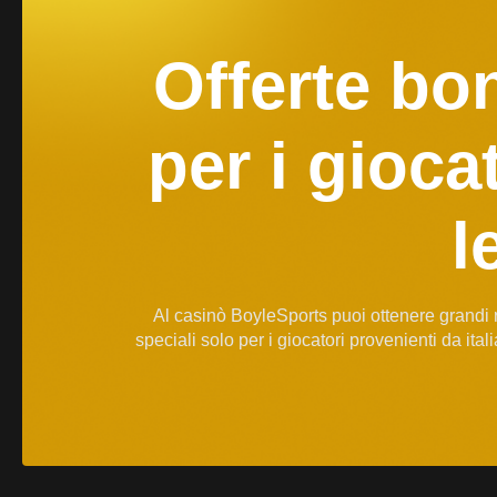
Offerte bo
per i giocat
l
Al casinò BoyleSports puoi ottenere grandi 
speciali solo per i giocatori provenienti da ita