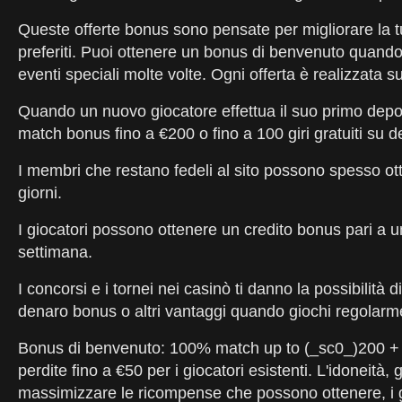
Queste offerte bonus sono pensate per migliorare la tua 
preferiti. Puoi ottenere un bonus di benvenuto quando 
eventi speciali molte volte. Ogni offerta è realizzata su
Quando un nuovo giocatore effettua il suo primo deposi
match bonus fino a €200 o fino a 100 giri gratuiti su d
I membri che restano fedeli al sito possono spesso ott
giorni.
I giocatori possono ottenere un credito bonus pari a u
settimana.
I concorsi e i tornei nei casinò ti danno la possibilità
denaro bonus o altri vantaggi quando giochi regolarm
Bonus di benvenuto: 100% match up to (_sc0_)200 + 10
perdite fino a €50 per i giocatori esistenti. L'idoneit
massimizzare le ricompense che possono ottenere, i gio