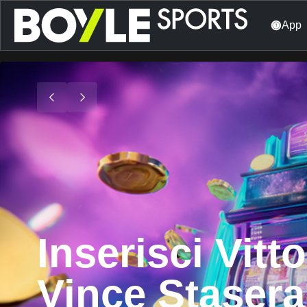
App
Inserisci Vitto
Vince Stasera