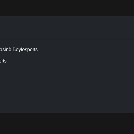
 casinò Boylesports
rts