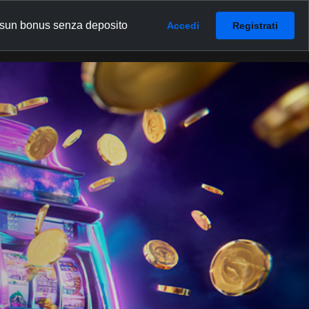
sun bonus senza deposito
Accedi
Registrati