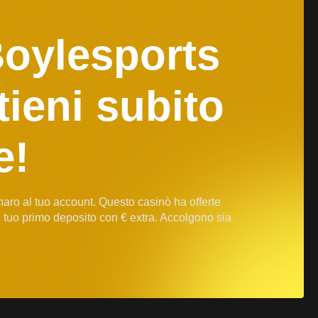
Boylesports
ttieni subito
e!
aro al tuo account. Questo casinò ha offerte
 il tuo primo deposito con € extra. Accolgono sia