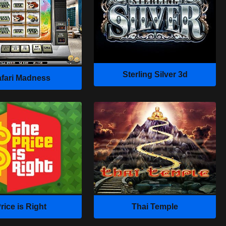
Sterling Silver 3d
fari Madness
rice is Right
Thai Temple