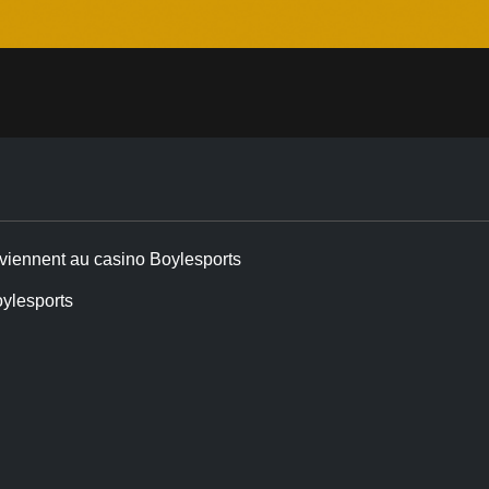
eviennent au casino Boylesports
ylesports