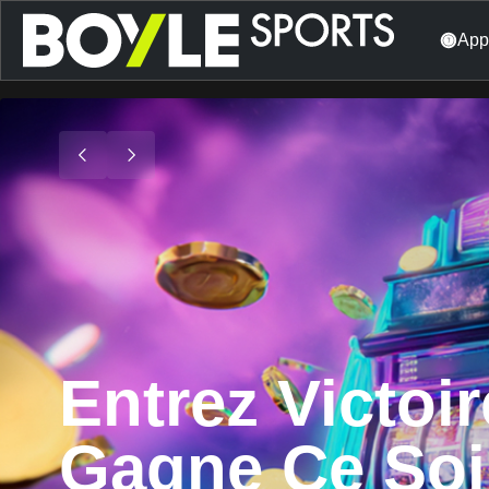
App
Entrez Victoir
Gagne Ce Soir