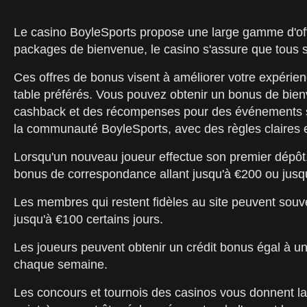
Le casino BoyleSports propose une large gamme d'off
packages de bienvenue, le casino s'assure que tous s
Ces offres de bonus visent à améliorer votre expérien
table préférés. Vous pouvez obtenir un bonus de bienv
cashback et des récompenses pour des événements spé
la communauté BoyleSports, avec des règles claires e
Lorsqu'un nouveau joueur effectue son premier dépôt, 
bonus de correspondance allant jusqu'à €200 ou jusqu'
Les membres qui restent fidèles au site peuvent souv
jusqu'à €100 certains jours.
Les joueurs peuvent obtenir un crédit bonus égal à u
chaque semaine.
Les concours et tournois des casinos vous donnent la p