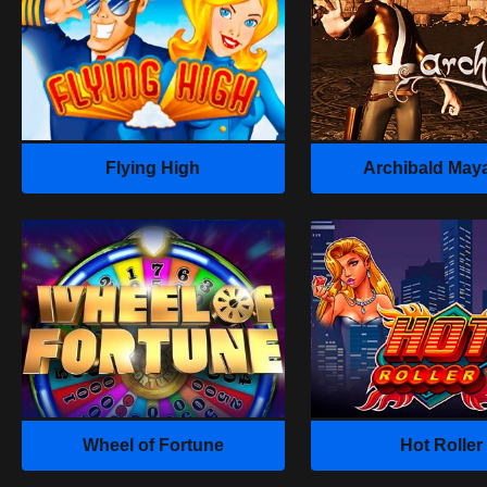
Flying High
Archibald May
Wheel of Fortune
Hot Roller