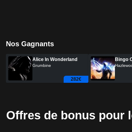
Nos Gagnants
Phoenix Fire Power Reels
Alice
PandaStyle
Grumb
114€
Offres de bonus pour 