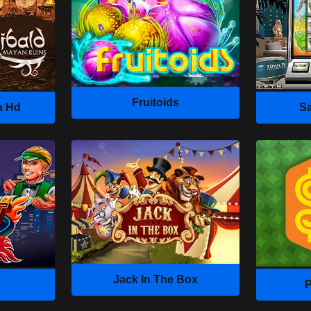
Fruitoids
a Hd
Sa
Jack In The Box
P