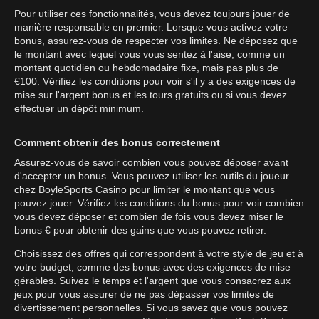
Pour utiliser ces fonctionnalités, vous devez toujours jouer de
manière responsable en premier. Lorsque vous activez votre
bonus, assurez-vous de respecter vos limites. Ne déposez que
le montant avec lequel vous vous sentez à l'aise, comme un
montant quotidien ou hebdomadaire fixe, mais pas plus de
€100. Vérifiez les conditions pour voir s'il y a des exigences de
mise sur l'argent bonus et les tours gratuits ou si vous devez
effectuer un dépôt minimum.
Comment obtenir des bonus correctement
Assurez-vous de savoir combien vous pouvez déposer avant
d'accepter un bonus. Vous pouvez utiliser les outils du joueur
chez BoyleSports Casino pour limiter le montant que vous
pouvez jouer. Vérifiez les conditions du bonus pour voir combien
vous devez déposer et combien de fois vous devez miser le
bonus € pour obtenir des gains que vous pouvez retirer.
Choisissez des offres qui correspondent à votre style de jeu et à
votre budget, comme des bonus avec des exigences de mise
gérables. Suivez le temps et l'argent que vous consacrez aux
jeux pour vous assurer de ne pas dépasser vos limites de
divertissement personnelles. Si vous savez que vous pouvez