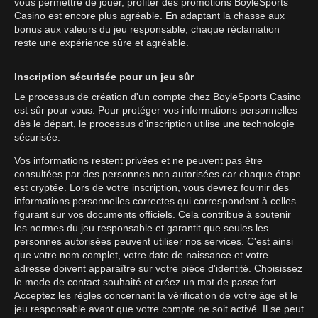
vous permettre de jouer, profiter des promotions BoyleSports
Casino est encore plus agréable. En adaptant la chasse aux
bonus aux valeurs du jeu responsable, chaque réclamation
reste une expérience sûre et agréable.
Inscription sécurisée pour un jeu sûr
Le processus de création d'un compte chez BoyleSports Casino
est sûr pour vous. Pour protéger vos informations personnelles
dès le départ, le processus d'inscription utilise une technologie
sécurisée.
Vos informations restent privées et ne peuvent pas être
consultées par des personnes non autorisées car chaque étape
est cryptée. Lors de votre inscription, vous devrez fournir des
informations personnelles correctes qui correspondent à celles
figurant sur vos documents officiels. Cela contribue à soutenir
les normes du jeu responsable et garantit que seules les
personnes autorisées peuvent utiliser nos services. C'est ainsi
que votre nom complet, votre date de naissance et votre
adresse doivent apparaître sur votre pièce d'identité. Choisissez
le mode de contact souhaité et créez un mot de passe fort.
Acceptez les règles concernant la vérification de votre âge et le
jeu responsable avant que votre compte ne soit activé. Il se peut