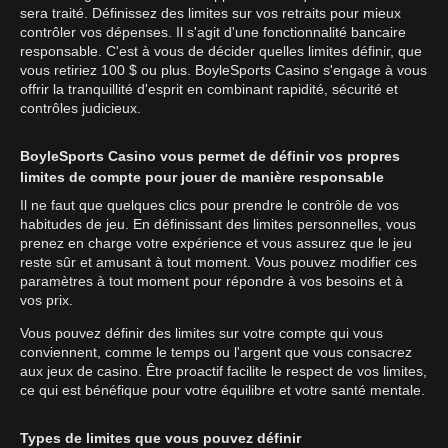
sera traité. Définissez des limites sur vos retraits pour mieux
contrôler vos dépenses. Il s'agit d'une fonctionnalité bancaire
responsable. C'est à vous de décider quelles limites définir, que
vous retiriez 100 $ ou plus. BoyleSports Casino s'engage à vous
offrir la tranquillité d'esprit en combinant rapidité, sécurité et
contrôles judicieux.
BoyleSports Casino vous permet de définir vos propres
limites de compte pour jouer de manière responsable
Il ne faut que quelques clics pour prendre le contrôle de vos
habitudes de jeu. En définissant des limites personnelles, vous
prenez en charge votre expérience et vous assurez que le jeu
reste sûr et amusant à tout moment. Vous pouvez modifier ces
paramètres à tout moment pour répondre à vos besoins et à
vos prix.
Vous pouvez définir des limites sur votre compte qui vous
conviennent, comme le temps ou l'argent que vous consacrez
aux jeux de casino. Être proactif facilite le respect de vos limites,
ce qui est bénéfique pour votre équilibre et votre santé mentale.
Types de limites que vous pouvez définir