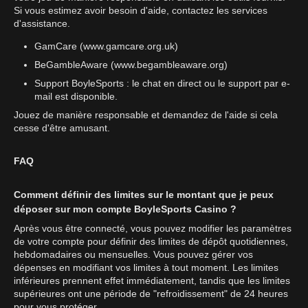
Si vous estimez avoir besoin d'aide, contactez les services
d'assistance.
GamCare (www.gamcare.org.uk)
BeGambleAware (www.begambleaware.org)
Support BoyleSports : le chat en direct ou le support par e-
mail est disponible.
Jouez de manière responsable et demandez de l'aide si cela
cesse d'être amusant.
FAQ
Comment définir des limites sur le montant que je peux
déposer sur mon compte BoyleSports Casino ?
Après vous être connecté, vous pouvez modifier les paramètres
de votre compte pour définir des limites de dépôt quotidiennes,
hebdomadaires ou mensuelles. Vous pouvez gérer vos
dépenses en modifiant vos limites à tout moment. Les limites
inférieures prennent effet immédiatement, tandis que les limites
supérieures ont une période de "refroidissement" de 24 heures
pour vous protéger.