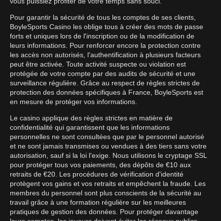
vous puissiez profiter de votre temps sans souci.
Pour garantir la sécurité de tous les comptes de ses clients,
BoyleSports Casino les oblige tous à créer des mots de passe
forts et uniques lors de l'inscription ou de la modification de
leurs informations. Pour renforcer encore la protection contre
les accès non autorisés, l'authentification à plusieurs facteurs
peut être activée. Toute activité suspecte ou violation est
protégée de votre compte par des audits de sécurité et une
surveillance régulière. Grâce au respect de règles strictes de
protection des données spécifiques à France, BoyleSports est
en mesure de protéger vos informations.
Le casino applique des règles strictes en matière de
confidentialité qui garantissent que les informations
personnelles ne sont consultées que par le personnel autorisé
et ne sont jamais transmises ou vendues à des tiers sans votre
autorisation, sauf si la loi l'exige. Nous utilisons le cryptage SSL
pour protéger tous vos paiements, des dépôts de €10 aux
retraits de €20. Les procédures de vérification d'identité
protègent vos gains et vos retraits et empêchent la fraude. Les
membres du personnel sont plus conscients de la sécurité au
travail grâce à une formation régulière sur les meilleures
pratiques de gestion des données. Pour protéger davantage