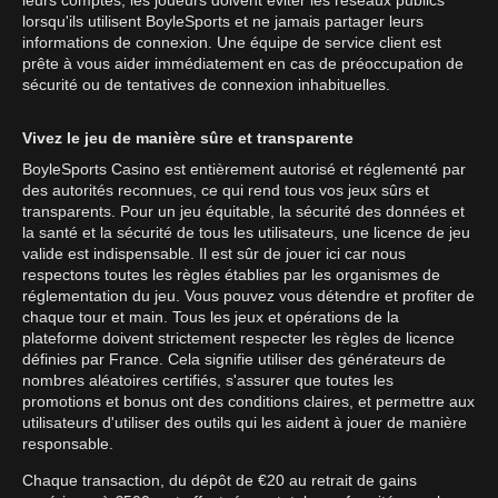
leurs comptes, les joueurs doivent éviter les réseaux publics
lorsqu'ils utilisent BoyleSports et ne jamais partager leurs
informations de connexion. Une équipe de service client est
prête à vous aider immédiatement en cas de préoccupation de
sécurité ou de tentatives de connexion inhabituelles.
Vivez le jeu de manière sûre et transparente
BoyleSports Casino est entièrement autorisé et réglementé par
des autorités reconnues, ce qui rend tous vos jeux sûrs et
transparents. Pour un jeu équitable, la sécurité des données et
la santé et la sécurité de tous les utilisateurs, une licence de jeu
valide est indispensable. Il est sûr de jouer ici car nous
respectons toutes les règles établies par les organismes de
réglementation du jeu. Vous pouvez vous détendre et profiter de
chaque tour et main. Tous les jeux et opérations de la
plateforme doivent strictement respecter les règles de licence
définies par France. Cela signifie utiliser des générateurs de
nombres aléatoires certifiés, s'assurer que toutes les
promotions et bonus ont des conditions claires, et permettre aux
utilisateurs d'utiliser des outils qui les aident à jouer de manière
responsable.
Chaque transaction, du dépôt de €20 au retrait de gains