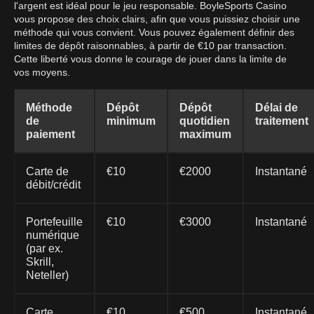
l'argent est idéal pour le jeu responsable. BoyleSports Casino
vous propose des choix clairs, afin que vous puissiez choisir une
méthode qui vous convient. Vous pouvez également définir des
limites de dépôt raisonnables, à partir de €10 par transaction.
Cette liberté vous donne le courage de jouer dans la limite de
vos moyens.
Méthode
Dépôt
Dépôt
Délai de
de
minimum
quotidien
traitement
paiement
maximum
Carte de
€10
€2000
Instantané
débit/crédit
Portefeuille
€10
€3000
Instantané
numérique
(par ex.
Skrill,
Neteller)
Carte
€10
€500
Instantané