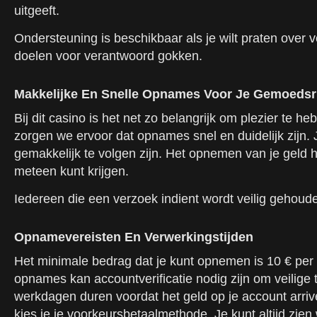
uitgeeft.
Ondersteuning is beschikbaar als je wilt praten over v
doelen voor verantwoord gokken.
Makkelijke En Snelle Opnames Voor Je Gemoedsru
Bij dit casino is het net zo belangrijk om plezier te
zorgen we ervoor dat opnames snel en duidelijk zijn. Je
gemakkelijk te volgen zijn. Het opnemen van je geld 
meteen kunt krijgen.
Iedereen die een verzoek indient wordt veilig gehouden
Opnamevereisten En Verwerkingstijden
Het minimale bedrag dat je kunt opnemen is 10 € per 
opnames kan accountverificatie nodig zijn om veilig
werkdagen duren voordat het geld op je account arri
kies je je voorkeursbetaalmethode. Je kunt altijd zien