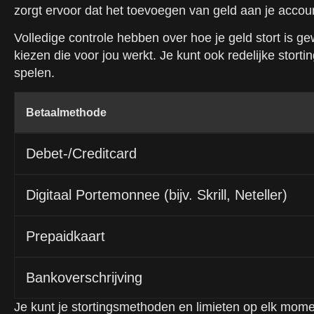
zorgt ervoor dat het toevoegen van geld aan je account
Volledige controle hebben over hoe je geld stort is 
kiezen die voor jou werkt. Je kunt ook redelijke stort
spelen.
Betaalmethode
Debet-/Creditcard
Digitaal Portemonnee (bijv. Skrill, Neteller)
Prepaidkaart
Bankoverschrijving
Je kunt je stortingsmethoden en limieten op elk momen