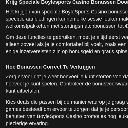
Krijg Speciale Boylesports Casino Bonussen Door
Het krijgen van speciale BoyleSports Casino bonussen 
speciale aanbiedingen kunnen elke sessie leuker mak
welkomstpakketten met stortingsmatchbonussen tot €2
Om deze functies te gebruiken, moet je altijd eerst ver
alleen zoveel als je je comfortabel bij voelt, zoals e
enige inzetvereisten zijn op bonusgeld en gratis spins
Hoe Bonussen Correct Te Verkrijgen
Zorg ervoor dat je weet hoeveel je kunt storten voor
hoeveel je kunt spelen. Controleer de bonusvoorwaard
kunt uitbetalen.
Kies deals die passen bij de manier waarop je graag s
games besteedt om ervoor te zorgen dat je je persoonli
benutten van BoyleSports Casino promoties nog leuker
plezierige ervaring.