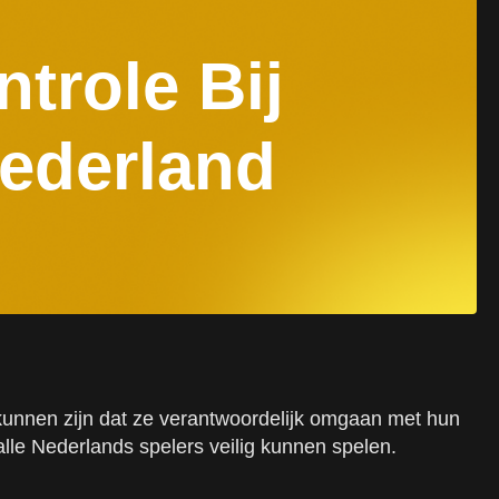
ntrole Bij
Nederland
kunnen zijn dat ze verantwoordelijk omgaan met hun
lle Nederlands spelers veilig kunnen spelen.