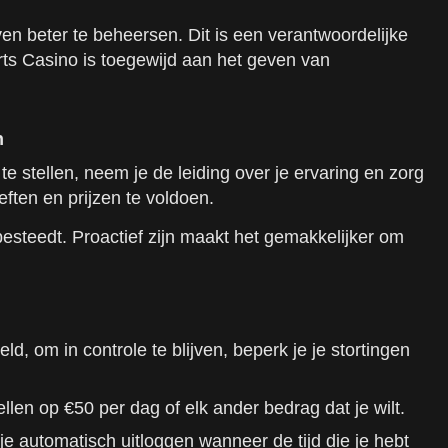
ven beter te beheersen. Dit is een verantwoordelijke
orts Casino is toegewijd aan het geven van
n
e stellen, neem je de leiding over je ervaring en zorg
eften en prijzen te voldoen.
n besteedt. Proactief zijn maakt het gemakkelijker om
d, om in controle te blijven, beperk je je stortingen
ellen op €50 per dag of elk ander bedrag dat je wilt.
l je automatisch uitloggen wanneer de tijd die je hebt