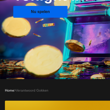
Nu spelen
Home
Verantwoord Gokken