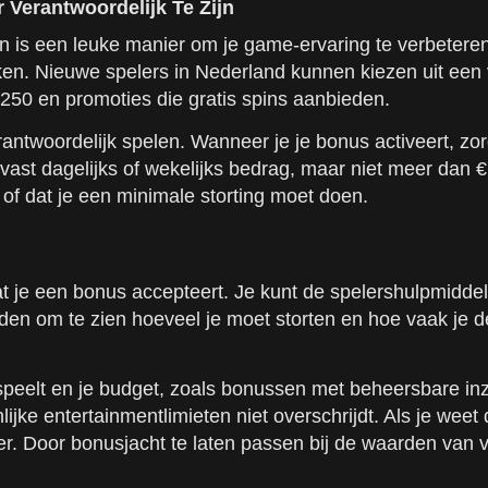
 Verantwoordelijk Te Zijn
is een leuke manier om je game-ervaring te verbeteren. O
en. Nieuwe spelers in Nederland kunnen kiezen uit een 
50 en promoties die gratis spins aanbieden.
antwoordelijk spelen. Wanneer je je bonus activeert, zorg e
en vast dagelijks of wekelijks bedrag, maar niet meer dan
 of dat je een minimale storting moet doen.
dat je een bonus accepteert. Je kunt de spelershulpmidd
en om te zien hoeveel je moet storten en hoe vaak je de
peelt en je budget, zoals bonussen met beheersbare inze
jke entertainmentlimieten niet overschrijdt. Als je weet d
. Door bonusjacht te laten passen bij de waarden van ver