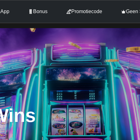
App
Bonus
Promotiecode
Geen 
Wins