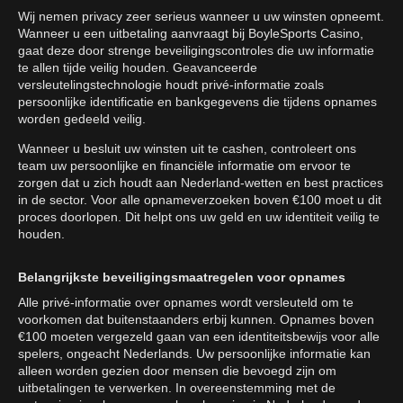
Wij nemen privacy zeer serieus wanneer u uw winsten opneemt.
Wanneer u een uitbetaling aanvraagt bij BoyleSports Casino,
gaat deze door strenge beveiligingscontroles die uw informatie
te allen tijde veilig houden. Geavanceerde
versleutelingstechnologie houdt privé-informatie zoals
persoonlijke identificatie en bankgegevens die tijdens opnames
worden gedeeld veilig.
Wanneer u besluit uw winsten uit te cashen, controleert ons
team uw persoonlijke en financiële informatie om ervoor te
zorgen dat u zich houdt aan Nederland-wetten en best practices
in de sector. Voor alle opnameverzoeken boven €100 moet u dit
proces doorlopen. Dit helpt ons uw geld en uw identiteit veilig te
houden.
Belangrijkste beveiligingsmaatregelen voor opnames
Alle privé-informatie over opnames wordt versleuteld om te
voorkomen dat buitenstaanders erbij kunnen. Opnames boven
€100 moeten vergezeld gaan van een identiteitsbewijs voor alle
spelers, ongeacht Nederlands. Uw persoonlijke informatie kan
alleen worden gezien door mensen die bevoegd zijn om
uitbetalingen te verwerken. In overeenstemming met de