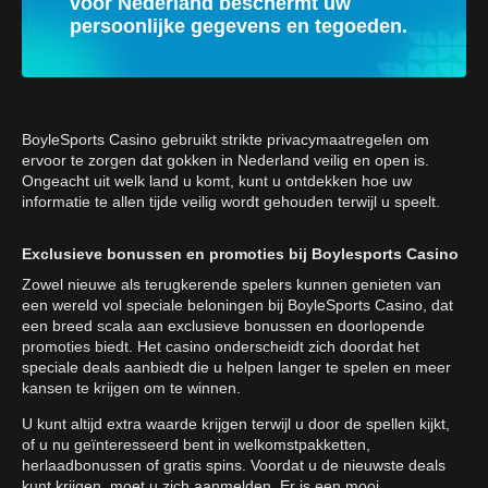
voor Nederland beschermt uw
persoonlijke gegevens en tegoeden.
BoyleSports Casino gebruikt strikte privacymaatregelen om
ervoor te zorgen dat gokken in Nederland veilig en open is.
Ongeacht uit welk land u komt, kunt u ontdekken hoe uw
informatie te allen tijde veilig wordt gehouden terwijl u speelt.
Exclusieve bonussen en promoties bij Boylesports Casino
Zowel nieuwe als terugkerende spelers kunnen genieten van
een wereld vol speciale beloningen bij BoyleSports Casino, dat
een breed scala aan exclusieve bonussen en doorlopende
promoties biedt. Het casino onderscheidt zich doordat het
speciale deals aanbiedt die u helpen langer te spelen en meer
kansen te krijgen om te winnen.
U kunt altijd extra waarde krijgen terwijl u door de spellen kijkt,
of u nu geïnteresseerd bent in welkomstpakketten,
herlaadbonussen of gratis spins. Voordat u de nieuwste deals
kunt krijgen, moet u zich aanmelden. Er is een mooi