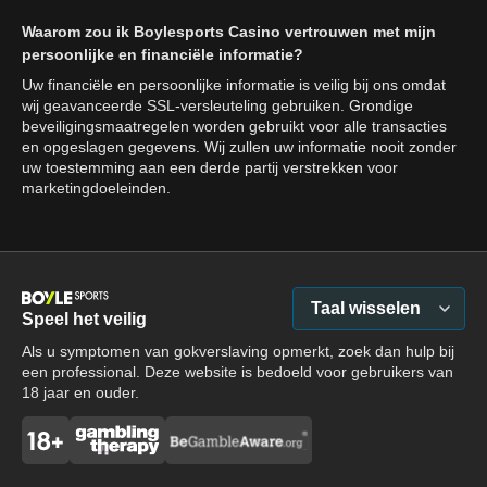
Waarom zou ik Boylesports Casino vertrouwen met mijn
persoonlijke en financiële informatie?
Uw financiële en persoonlijke informatie is veilig bij ons omdat
wij geavanceerde SSL-versleuteling gebruiken. Grondige
beveiligingsmaatregelen worden gebruikt voor alle transacties
en opgeslagen gegevens. Wij zullen uw informatie nooit zonder
uw toestemming aan een derde partij verstrekken voor
marketingdoeleinden.
Taal wisselen
Speel het veilig
Als u symptomen van gokverslaving opmerkt, zoek dan hulp bij
een professional. Deze website is bedoeld voor gebruikers van
18 jaar en ouder.