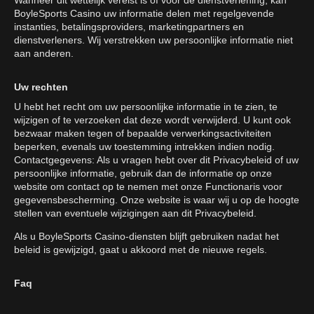
Wanneer dit wettelijk vereist is of voor de dienstverlening, kan
BoyleSports Casino uw informatie delen met regelgevende
instanties, betalingsproviders, marketingpartners en
dienstverleners. Wij verstrekken uw persoonlijke informatie niet
aan anderen.
Uw rechten
U hebt het recht om uw persoonlijke informatie in te zien, te
wijzigen of te verzoeken dat deze wordt verwijderd. U kunt ook
bezwaar maken tegen of bepaalde verwerkingsactiviteiten
beperken, evenals uw toestemming intrekken indien nodig.
Contactgegevens: Als u vragen hebt over dit Privacybeleid of uw
persoonlijke informatie, gebruik dan de informatie op onze
website om contact op te nemen met onze Functionaris voor
gegevensbescherming. Onze website is waar wij u op de hoogte
stellen van eventuele wijzigingen aan dit Privacybeleid.
Als u BoyleSports Casino-diensten blijft gebruiken nadat het
beleid is gewijzigd, gaat u akkoord met de nieuwe regels.
Faq