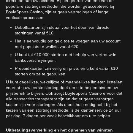
direct toe aan uw account. Bij het gebruik van een van de
populaire stortingsmethoden die worden geaccepteerd bij
BoyleSports Casino, zijn er geen vertragingen of lange
verificatieprocessen.
Debetkaarten zijn ideaal voor het doen van directe
stortingen vanaf €10.
Het is eenvoudig om geld toe te voegen aan uw account
met populaire e-wallets vanaf €20.
U kunt tot €10.000 storten met behulp van vertrouwde
bankoverschrijvingen.
Prepaidkaarten zijn veilig en privé, en u kunt vanaf €10
storten om ze te gebruiken.
U kunt dagelijkse, wekelijkse of maandelijkse limieten instellen
voordat u uw eerste storting doet om u te helpen binnen uw
prijsbereik te blijven. Ook zorgt BoyleSports Casino ervoor dat
alle transacties transparant zijn en dat er geen verborgen
kosten zijn voor stortingen. Als u ooit hulp nodig hebt bij het
kiezen van een stortingsmethode, is de klantenservice 24 uur
per dag, 7 dagen per week beschikbaar om u te helpen.
Uitbetalingsverwerking en het opnemen van winsten