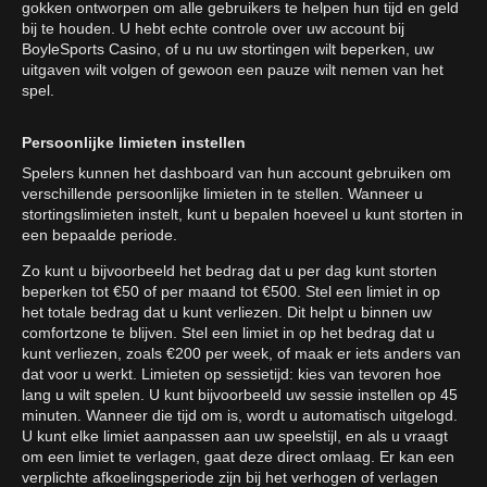
gokken ontworpen om alle gebruikers te helpen hun tijd en geld
bij te houden. U hebt echte controle over uw account bij
BoyleSports Casino, of u nu uw stortingen wilt beperken, uw
uitgaven wilt volgen of gewoon een pauze wilt nemen van het
spel.
Persoonlijke limieten instellen
Spelers kunnen het dashboard van hun account gebruiken om
verschillende persoonlijke limieten in te stellen. Wanneer u
stortingslimieten instelt, kunt u bepalen hoeveel u kunt storten in
een bepaalde periode.
Zo kunt u bijvoorbeeld het bedrag dat u per dag kunt storten
beperken tot €50 of per maand tot €500. Stel een limiet in op
het totale bedrag dat u kunt verliezen. Dit helpt u binnen uw
comfortzone te blijven. Stel een limiet in op het bedrag dat u
kunt verliezen, zoals €200 per week, of maak er iets anders van
dat voor u werkt. Limieten op sessietijd: kies van tevoren hoe
lang u wilt spelen. U kunt bijvoorbeeld uw sessie instellen op 45
minuten. Wanneer die tijd om is, wordt u automatisch uitgelogd.
U kunt elke limiet aanpassen aan uw speelstijl, en als u vraagt
om een limiet te verlagen, gaat deze direct omlaag. Er kan een
verplichte afkoelingsperiode zijn bij het verhogen of verlagen