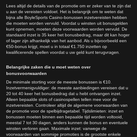
Lees altijd de details van de promotie om er zeker van te zijn dat
u aan de vereisten voldoet. Het is belangrijk om te weten dat
bijna alle BoyleSports Casino-bonussen inzetvereisten hebben
die moeten worden vervuld. Voordat u winsten uit bonusgelden
kunt opnemen, moeten deze voorwaarden worden vervuld. De
standaard inzet is 35 keer het bonusbedrag, maar dit kan hoger
of lager zijn afhankelijk van het aanbod. Als u bijvoorbeeld een
€50-bonus krijgt, moet u in totaal €1.750 inzetten op
kwalificerende spellen voordat u uw geld kunt terugvragen.
Belangrijke zaken die u moet weten over
bonusvoorwaarden
De minimale storting voor de meeste bonussen is €10.
Inzetvermenigvuldiger: de meeste aanbiedingen vereisen dat u
20 tot 40 keer het bonusbedrag dat u hebt ontvangen inzet.
Alleen bepaalde slots of casinospellen tellen mee voor de
inzetvereisten. Controleer altijd de algemene voorwaarden van
de promotie voor de spelbijdragetabel. Tijdslimieten: inzet en
bonussen moeten binnen een bepaalde tijd worden voltooid,
meestal 7 tot 30 dagen, anders kunnen de bonus en eventuele
winsten verloren gaan. Maximale inzet: vanwege de
voorwaarden van sommige promoties is de grootste enkele