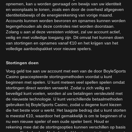
opnemen, kan u worden gevraagd om bewijs van uw identiteit
en woonplaats te tonen, zoals een door de overheid afgegeven
identiteitsbewijs of de energierekening van vorige maand.
Accounts kunnen worden bevroren en opnames kunnen worden
tegengehouden als deze controles niet worden doorstaan.
Zolang u aan al deze vereisten voldoet, zal uw account actief,
veilig en met volledige toegang zijn. Dit omvat het kunnen doen
van stortingen en opnames vanaf €10 en het krijgen van het
volledige aanbodspakket voor nieuwe spelers.
Stortingen doen
Voeg geld toe aan uw account met een van de door BoyleSports
Casino geaccepteerde stortingsmethoden voordat u kunt
beginnen met spelen. U kunt meteen veel spellen spelen omdat
stortingen direct worden verwerkt. Zodat u zich veilig en
beveiligd kunt voelen, worden al uw betalingen versleuteld met
de nieuwste technologie. U kunt verschillende betaalmethoden
gebruiken bij BoyleSports Casino, zodat u degene kunt kiezen
die het beste voor u werkt. Het laagste bedrag dat u kunt storten
is meestal €10, waardoor het gemakkelijk is om te beginnen of u
nu een nieuwe speler of een oude speler bent. Houd er
rekening mee dat de stortingsopties kunnen verschillen op basis