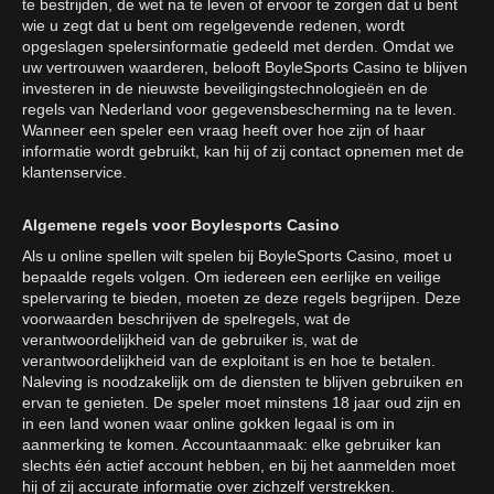
te bestrijden, de wet na te leven of ervoor te zorgen dat u bent
wie u zegt dat u bent om regelgevende redenen, wordt
opgeslagen spelersinformatie gedeeld met derden. Omdat we
uw vertrouwen waarderen, belooft BoyleSports Casino te blijven
investeren in de nieuwste beveiligingstechnologieën en de
regels van Nederland voor gegevensbescherming na te leven.
Wanneer een speler een vraag heeft over hoe zijn of haar
informatie wordt gebruikt, kan hij of zij contact opnemen met de
klantenservice.
Algemene regels voor Boylesports Casino
Als u online spellen wilt spelen bij BoyleSports Casino, moet u
bepaalde regels volgen. Om iedereen een eerlijke en veilige
spelervaring te bieden, moeten ze deze regels begrijpen. Deze
voorwaarden beschrijven de spelregels, wat de
verantwoordelijkheid van de gebruiker is, wat de
verantwoordelijkheid van de exploitant is en hoe te betalen.
Naleving is noodzakelijk om de diensten te blijven gebruiken en
ervan te genieten. De speler moet minstens 18 jaar oud zijn en
in een land wonen waar online gokken legaal is om in
aanmerking te komen. Accountaanmaak: elke gebruiker kan
slechts één actief account hebben, en bij het aanmelden moet
hij of zij accurate informatie over zichzelf verstrekken.