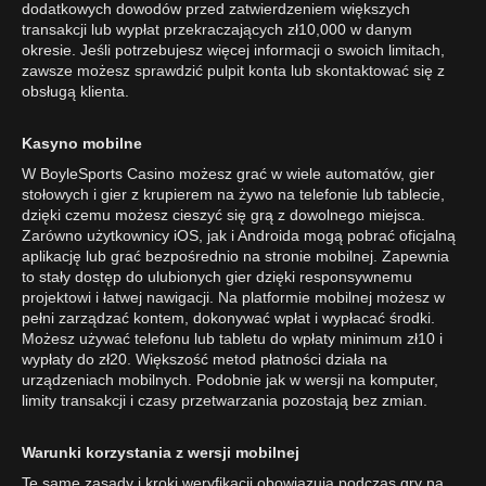
dodatkowych dowodów przed zatwierdzeniem większych
transakcji lub wypłat przekraczających zł10,000 w danym
okresie. Jeśli potrzebujesz więcej informacji o swoich limitach,
zawsze możesz sprawdzić pulpit konta lub skontaktować się z
obsługą klienta.
Kasyno mobilne
W BoyleSports Casino możesz grać w wiele automatów, gier
stołowych i gier z krupierem na żywo na telefonie lub tablecie,
dzięki czemu możesz cieszyć się grą z dowolnego miejsca.
Zarówno użytkownicy iOS, jak i Androida mogą pobrać oficjalną
aplikację lub grać bezpośrednio na stronie mobilnej. Zapewnia
to stały dostęp do ulubionych gier dzięki responsywnemu
projektowi i łatwej nawigacji. Na platformie mobilnej możesz w
pełni zarządzać kontem, dokonywać wpłat i wypłacać środki.
Możesz używać telefonu lub tabletu do wpłaty minimum zł10 i
wypłaty do zł20. Większość metod płatności działa na
urządzeniach mobilnych. Podobnie jak w wersji na komputer,
limity transakcji i czasy przetwarzania pozostają bez zmian.
Warunki korzystania z wersji mobilnej
Te same zasady i kroki weryfikacji obowiązują podczas gry na