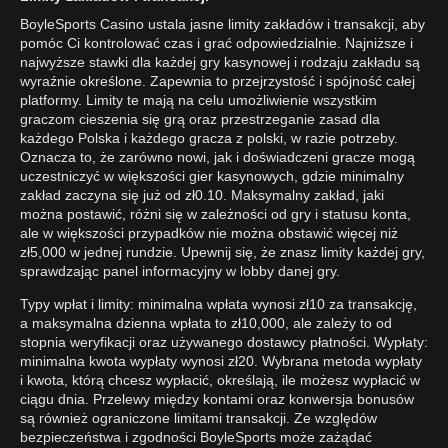
BoyleSports Casino ustala jasne limity zakładów i transakcji, aby
pomóc Ci kontrolować czas i grać odpowiedzialnie. Najniższe i
najwyższe stawki dla każdej gry kasynowej i rodzaju zakładu są
wyraźnie określone. Zapewnia to przejrzystość i spójność całej
platformy. Limity te mają na celu umożliwienie wszystkim
graczom cieszenia się grą oraz przestrzeganie zasad dla
każdego Polska i każdego gracza z polski, w razie potrzeby.
Oznacza to, że zarówno nowi, jak i doświadczeni gracze mogą
uczestniczyć w większości gier kasynowych, gdzie minimalny
zakład zaczyna się już od zł0.10. Maksymalny zakład, jaki
można postawić, różni się w zależności od gry i statusu konta,
ale w większości przypadków nie można obstawić więcej niż
zł5,000 w jednej rundzie. Upewnij się, że znasz limity każdej gry,
sprawdzając panel informacyjny w lobby danej gry.
Typy wpłat i limity: minimalna wpłata wynosi zł10 za transakcję,
a maksymalna dzienna wpłata to zł10,000, ale zależy to od
stopnia weryfikacji oraz używanego dostawcy płatności. Wypłaty:
minimalna kwota wypłaty wynosi zł20. Wybrana metoda wypłaty
i kwota, którą chcesz wypłacić, określają, ile możesz wypłacić w
ciągu dnia. Przelewy między kontami oraz konwersja bonusów
są również ograniczone limitami transakcji. Ze względów
bezpieczeństwa i zgodności BoyleSports może zażądać