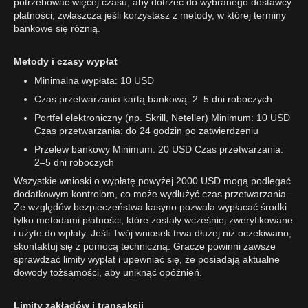
potrzebować więcej czasu, aby dotrzeć do wybranego dostawcy
płatności, zwłaszcza jeśli korzystasz z metody, w której terminy
bankowe się różnią.
Metody i czasy wypłat
Minimalna wypłata: 10 USD
Czas przetwarzania kartą bankową: 2–5 dni roboczych
Portfel elektroniczny (np. Skrill, Neteller) Minimum: 10 USD
Czas przetwarzania: do 24 godzin po zatwierdzeniu
Przelew bankowy Minimum: 20 USD Czas przetwarzania:
2–5 dni roboczych
Wszystkie wnioski o wypłatę powyżej 2000 USD mogą podlegać
dodatkowym kontrolom, co może wydłużyć czas przetwarzania.
Ze względów bezpieczeństwa kasyno pozwala wypłacać środki
tylko metodami płatności, które zostały wcześniej zweryfikowane
i użyte do wpłaty. Jeśli Twój wniosek trwa dłużej niż oczekiwano,
skontaktuj się z pomocą techniczną. Gracze powinni zawsze
sprawdzać limity wypłat i upewniać się, że posiadają aktualne
dowody tożsamości, aby uniknąć opóźnień.
Limity zakładów i transakcji