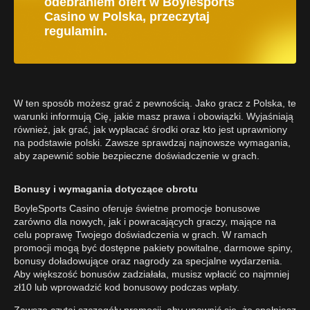
odebraniem ofert w Boylesports
Casino w Polska, przeczytaj
regulamin.
W ten sposób możesz grać z pewnością. Jako gracz z Polska, te
warunki informują Cię, jakie masz prawa i obowiązki. Wyjaśniają
również, jak grać, jak wypłacać środki oraz kto jest uprawniony
na podstawie polski. Zawsze sprawdzaj najnowsze wymagania,
aby zapewnić sobie bezpieczne doświadczenie w grach.
Bonusy i wymagania dotyczące obrotu
BoyleSports Casino oferuje świetne promocje bonusowe
zarówno dla nowych, jak i powracających graczy, mające na
celu poprawę Twojego doświadczenia w grach. W ramach
promocji mogą być dostępne pakiety powitalne, darmowe spiny,
bonusy doładowujące oraz nagrody za specjalne wydarzenia.
Aby większość bonusów zadziałała, musisz wpłacić co najmniej
zł10 lub wprowadzić kod bonusowy podczas wpłaty.