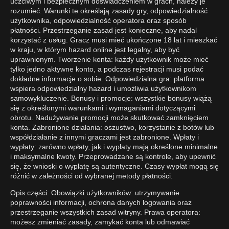
uczciwym i bezpiecznym doświadczeniem w grach, należy je
rozumieć. Warunki te określają zasady gry, odpowiedzialność
użytkownika, odpowiedzialność operatora oraz sposób
płatności. Przestrzeganie zasad jest konieczne, aby nadal
korzystać z usług. Gracz musi mieć ukończone 18 lat i mieszkać
w kraju, w którym hazard online jest legalny, aby być
uprawnionym. Tworzenie konta: każdy użytkownik może mieć
tylko jedno aktywne konto, a podczas rejestracji musi podać
dokładne informacje o sobie. Odpowiedzialna gra: platforma
wspiera odpowiedzialny hazard i umożliwia użytkownikom
samowykluczenie. Bonusy i promocje: wszystkie bonusy wiążą
się z określonymi warunkami i wymaganiami dotyczącymi
obrotu. Nadużywanie promocji może skutkować zamknięciem
konta. Zabronione działania: oszustwo, korzystanie z botów lub
współdziałanie z innymi graczami jest zabronione. Wpłaty i
wypłaty: zarówno wpłaty, jak i wypłaty mają określone minimalne
i maksymalne kwoty. Przeprowadzane są kontrole, aby upewnić
się, że wnioski o wypłatę są autentyczne. Czasy wypłat mogą się
różnić w zależności od wybranej metody płatności.
Opis części: Obowiązki użytkowników: utrzymywanie
poprawności informacji, ochrona danych logowania oraz
przestrzeganie wszystkich zasad witryny. Prawa operatora:
możesz zmieniać zasady, zamykać konta lub odmawiać