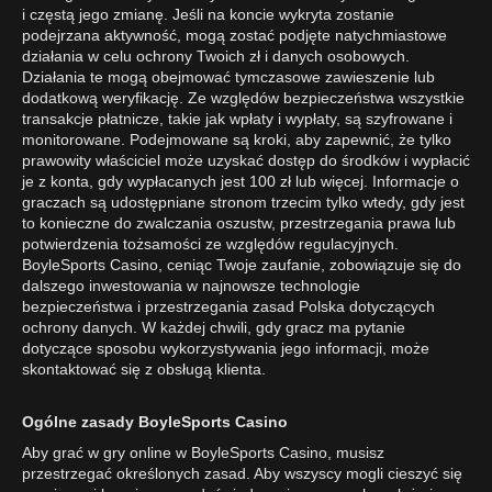
i częstą jego zmianę. Jeśli na koncie wykryta zostanie
podejrzana aktywność, mogą zostać podjęte natychmiastowe
działania w celu ochrony Twoich zł i danych osobowych.
Działania te mogą obejmować tymczasowe zawieszenie lub
dodatkową weryfikację. Ze względów bezpieczeństwa wszystkie
transakcje płatnicze, takie jak wpłaty i wypłaty, są szyfrowane i
monitorowane. Podejmowane są kroki, aby zapewnić, że tylko
prawowity właściciel może uzyskać dostęp do środków i wypłacić
je z konta, gdy wypłacanych jest 100 zł lub więcej. Informacje o
graczach są udostępniane stronom trzecim tylko wtedy, gdy jest
to konieczne do zwalczania oszustw, przestrzegania prawa lub
potwierdzenia tożsamości ze względów regulacyjnych.
BoyleSports Casino, ceniąc Twoje zaufanie, zobowiązuje się do
dalszego inwestowania w najnowsze technologie
bezpieczeństwa i przestrzegania zasad Polska dotyczących
ochrony danych. W każdej chwili, gdy gracz ma pytanie
dotyczące sposobu wykorzystywania jego informacji, może
skontaktować się z obsługą klienta.
Ogólne zasady BoyleSports Casino
Aby grać w gry online w BoyleSports Casino, musisz
przestrzegać określonych zasad. Aby wszyscy mogli cieszyć się