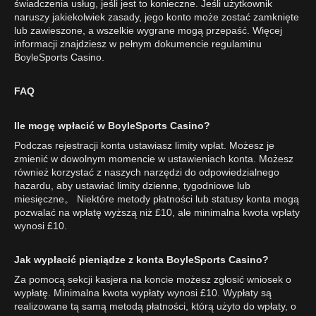
świadczenia usług, jeśli jest to konieczne. Jeśli użytkownik
naruszy jakiekolwiek zasady, jego konto może zostać zamknięte
lub zawieszone, a wszelkie wygrane mogą przepaść. Więcej
informacji znajdziesz w pełnym dokumencie regulaminu
BoyleSports Casino.
FAQ
Ile mogę wpłacić w BoyleSports Casino?
Podczas rejestracji konta ustawiasz limity wpłat. Możesz je
zmienić w dowolnym momencie w ustawieniach konta. Możesz
również korzystać z naszych narzędzi do odpowiedzialnego
hazardu, aby ustawiać limity dzienne, tygodniowe lub
miesięczne。 Niektóre metody płatności lub statusy konta mogą
pozwalać na wpłatę wyższą niż £10, ale minimalna kwota wpłaty
wynosi £10.
Jak wypłacić pieniądze z konta BoyleSports Casino?
Za pomocą sekcji kasjera na koncie możesz zgłosić wniosek o
wypłatę. Minimalna kwota wypłaty wynosi £10. Wypłaty są
realizowane tą samą metodą płatności, którą użyto do wpłaty, o