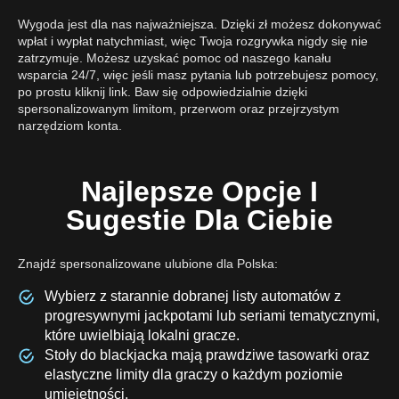
Wygoda jest dla nas najważniejsza. Dzięki zł możesz dokonywać
wpłat i wypłat natychmiast, więc Twoja rozgrywka nigdy się nie
zatrzymuje. Możesz uzyskać pomoc od naszego kanału
wsparcia 24/7, więc jeśli masz pytania lub potrzebujesz pomocy,
po prostu kliknij link. Baw się odpowiedzialnie dzięki
spersonalizowanym limitom, przerwom oraz przejrzystym
narzędziom konta.
Najlepsze Opcje I
Sugestie Dla Ciebie
Znajdź spersonalizowane ulubione dla Polska:
Wybierz z starannie dobranej listy automatów z
progresywnymi jackpotami lub seriami tematycznymi,
które uwielbiają lokalni gracze.
Stoły do blackjacka mają prawdziwe tasowarki oraz
elastyczne limity dla graczy o każdym poziomie
umiejętności.