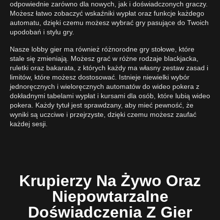
odpowiednie zarówno dla nowych, jak i doświadczonych graczy.
Możesz łatwo zobaczyć wskaźniki wypłat oraz funkcje każdego
automatu, dzięki czemu możesz wybrać gry pasujące do Twoich
upodobań i stylu gry.
Nasze lobby gier ma również różnorodne gry stołowe, które
stale się zmieniają. Możesz grać w różne rodzaje blackjacka,
ruletki oraz bakarata, z których każdy ma własny zestaw zasad i
limitów, które możesz dostosować. Istnieje niewielki wybór
jednoręcznych i wieloręcznych automatów do wideo pokera z
dokładnymi tabelami wypłat i kursami dla osób, które lubią wideo
pokera. Każdy tytuł jest sprawdzany, aby mieć pewność, że
wyniki są uczciwe i przejrzyste, dzięki czemu możesz zaufać
każdej sesji.
Krupierzy Na Żywo Oraz
Niepowtarzalne
Doświadczenia Z Gier