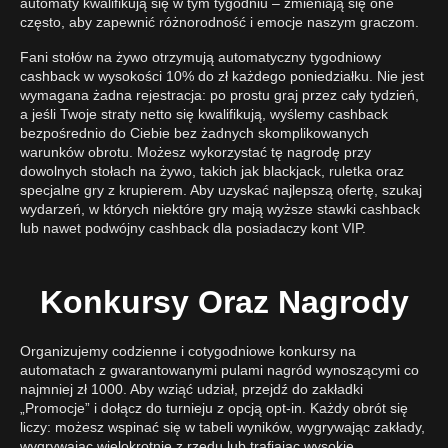
automaty kwalifikują się w tym tygodniu – zmieniają się one
często, aby zapewnić różnorodność i emocje naszym graczom.
Fani stołów na żywo otrzymują automatyczny tygodniowy
cashback w wysokości 10% do zł każdego poniedziałku. Nie jest
wymagana żadna rejestracja: po prostu graj przez cały tydzień,
a jeśli Twoje straty netto się kwalifikują, wyślemy cashback
bezpośrednio do Ciebie bez żadnych skomplikowanych
warunków obrotu. Możesz wykorzystać tę nagrodę przy
dowolnych stołach na żywo, takich jak blackjack, ruletka oraz
specjalne gry z krupierem. Aby uzyskać najlepszą ofertę, szukaj
wydarzeń, w których niektóre gry mają wyższe stawki cashback
lub nawet podwójny cashback dla posiadaczy kont VIP.
Konkursy Oraz Nagrody
Organizujemy codzienne i cotygodniowe konkursy na
automatach z gwarantowanymi pulami nagród wynoszącymi co
najmniej zł 1000. Aby wziąć udział, przejdź do zakładki
„Promocje” i dołącz do turnieju z opcją opt-in. Każdy obrót się
liczy: możesz wspinać się w tabeli wyników, wygrywając zakłady,
wygrywając wielokrotnie z rzędu lub trafiając wysokie