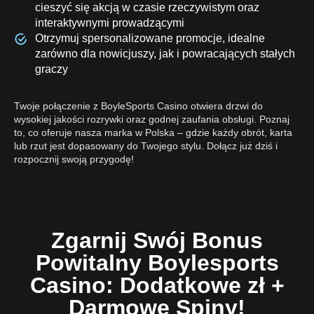
cieszyć się akcją w czasie rzeczywistym oraz
interaktywnymi prowadzącymi
Otrzymuj spersonalizowane promocje, idealne
zarówno dla nowicjuszy, jak i powracających stałych
graczy
Twoje połączenie z BoyleSports Casino otwiera drzwi do
wysokiej jakości rozrywki oraz godnej zaufania obsługi. Poznaj
to, co oferuje nasza marka w Polska – gdzie każdy obrót, karta
lub rzut jest dopasowany do Twojego stylu. Dołącz już dziś i
rozpocznij swoją przygodę!
Zgarnij Swój Bonus
Powitalny Boylesports
Casino: Dodatkowe zł +
Darmowe Spiny!