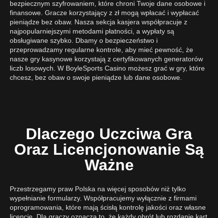
bezpiecznym szyfrowaniem, które chroni Twoje dane osobowe i
finansowe. Gracze korzystający z zł mogą wpłacać i wypłacać
pieniądze bez obaw. Nasza sekcja kasjera współpracuje z
najpopularniejszymi metodami płatności, a wypłaty są
obsługiwane szybko. Dbamy o bezpieczeństwo i
przeprowadzamy regularne kontrole, aby mieć pewność, że
nasze gry kasynowe korzystają z certyfikowanych generatorów
liczb losowych. W BoyleSports Casino możesz grać w gry, które
chcesz, bez obaw o swoje pieniądze lub dane osobowe.
Dlaczego Uczciwa Gra
Oraz Licencjonowanie Są
Ważne
Przestrzegamy praw Polska na więcej sposobów niż tylko
wypełnianie formularzy. Współpracujemy wyłącznie z firmami
oprogramowania, które mają ścisłą kontrolę jakości oraz własne
licencje. Dla graczy oznacza to, że każdy obrót lub rozdanie kart