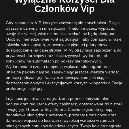
Członków Vip
Gdy zostaniesz VIP, korzyści zaczynają się natychmiast. Dzięki
wyższym dziennym i miesięcznym limitom możesz wypłacać
swoje zł szybciej, więc nie musisz czekać, aż będą dostępne.
Osobiści menedżerowie kont są dostępni, aby pomagać w razie
jakichkolwiek zapytań, zapewniając płynne i priorytetowe
doświadczenie na całej stronie. VIP-y otrzymują zaproszenia do
prywatnych turniejów oraz ekskluzywnych wydarzeń, od
konkursów na automatach po pokazy gier stołowych.
Wydarzenia te często obejmują większe pule nagród oraz
unikalne pakiety nagród, zapewniając jeszcze większą wartość i
emocje podczas gry. Naszym zobowiązaniem jest ciągłe
dostarczanie nowych i ekscytujących korzyści w oparciu o Twoje
preferencje i styl gry.
Lojalność jest również nagradzana poprzez indywidualne
bonusy oraz regularne oferty cashback, dostosowane do historii
Twojej gry. Gracze w BoyleSports Casino często otrzymują
dodatkowe pieniądze z powrotem, prezenty urodzinowe oraz
darmowe wejścia do losowań o wysokiej wartości w ramach
miesięcznych bonusów doładowujących. Twoja kolejna nagroda