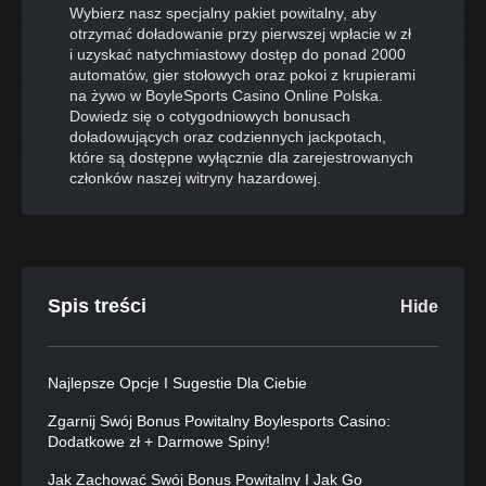
Wybierz nasz specjalny pakiet powitalny, aby
otrzymać doładowanie przy pierwszej wpłacie w zł
i uzyskać natychmiastowy dostęp do ponad 2000
automatów, gier stołowych oraz pokoi z krupierami
na żywo w BoyleSports Casino Online Polska.
Dowiedz się o cotygodniowych bonusach
doładowujących oraz codziennych jackpotach,
które są dostępne wyłącznie dla zarejestrowanych
członków naszej witryny hazardowej.
Spis treści
Hide
Najlepsze Opcje I Sugestie Dla Ciebie
Zgarnij Swój Bonus Powitalny Boylesports Casino:
Dodatkowe zł + Darmowe Spiny!
Jak Zachować Swój Bonus Powitalny I Jak Go