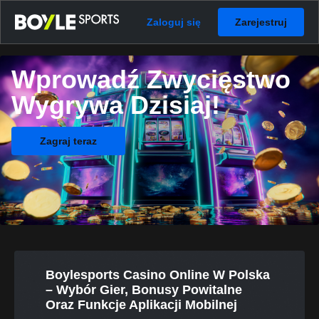
Zaloguj się
Zarejestruj
Wprowadź Zwycięstwo
Wygrywa Dzisiaj!
Zagraj teraz
Boylesports Casino Online W Polska
– Wybór Gier, Bonusy Powitalne
Oraz Funkcje Aplikacji Mobilnej