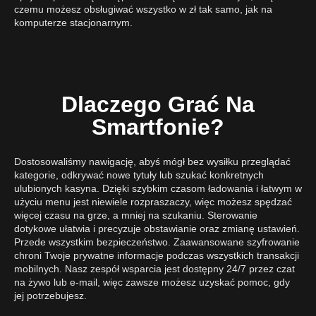
czemu możesz obsługiwać wszystko w zł tak samo, jak na
komputerze stacjonarnym.
Dlaczego Grać Na
Smartfonie?
Dostosowaliśmy nawigację, abyś mógł bez wysiłku przeglądać
kategorie, odkrywać nowe tytuły lub szukać konkretnych
ulubionych kasyna. Dzięki szybkim czasom ładowania i łatwym w
użyciu menu jest niewiele rozpraszaczy, więc możesz spędzać
więcej czasu na grze, a mniej na szukaniu. Sterowanie
dotykowe ułatwia i precyzuje obstawianie oraz zmianę ustawień.
Przede wszystkim bezpieczeństwo. Zaawansowane szyfrowanie
chroni Twoje prywatne informacje podczas wszystkich transakcji
mobilnych. Nasz zespół wsparcia jest dostępny 24/7 przez czat
na żywo lub e-mail, więc zawsze możesz uzyskać pomoc, gdy
jej potrzebujesz.