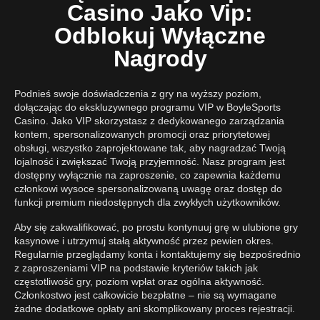
Casino Jako Vip:
Odblokuj Wyłączne
Nagrody
Podnieś swoje doświadczenia z gry na wyższy poziom,
dołączając do ekskluzywnego programu VIP w BoyleSports
Casino. Jako VIP skorzystasz z dedykowanego zarządzania
kontem, spersonalizowanych promocji oraz priorytetowej
obsługi, wszystko zaprojektowane tak, aby nagradzać Twoją
lojalność i zwiększać Twoją przyjemność. Nasz program jest
dostępny wyłącznie na zaproszenie, co zapewnia każdemu
członkowi wysoce spersonalizowaną uwagę oraz dostęp do
funkcji premium niedostępnych dla zwykłych użytkowników.
Aby się zakwalifikować, po prostu kontynuuj grę w ulubione gry
kasynowe i utrzymuj stałą aktywność przez pewien okres.
Regularnie przeglądamy konta i kontaktujemy się bezpośrednio
z zaproszeniami VIP na podstawie kryteriów takich jak
częstotliwość gry, poziom wpłat oraz ogólna aktywność.
Członkostwo jest całkowicie bezpłatne – nie są wymagane
żadne dodatkowe opłaty ani skomplikowany proces rejestracji.