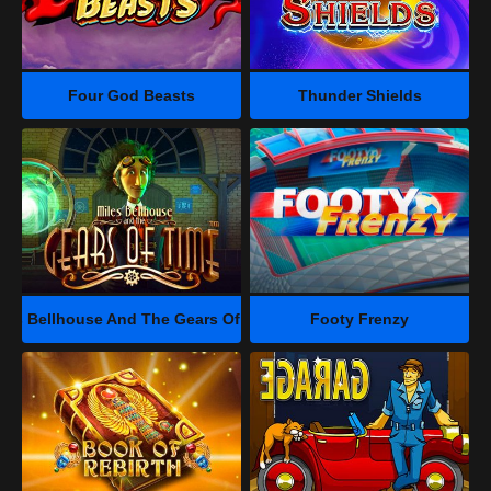
Four God Beasts
Thunder Shields
les Bellhouse And The Gears Of Time
Footy Frenzy