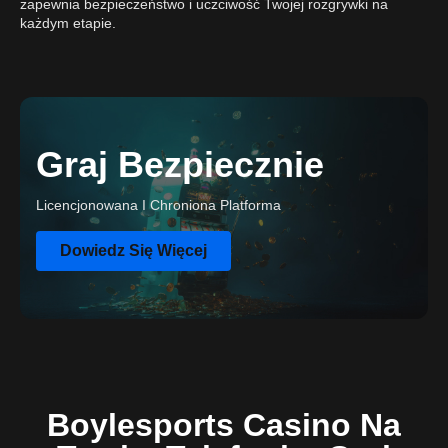
zapewnia bezpieczeństwo i uczciwość Twojej rozgrywki na
każdym etapie.
Graj Bezpiecznie
Licencjonowana I Chroniona Platforma
Dowiedz Się Więcej
Boylesports Casino Na