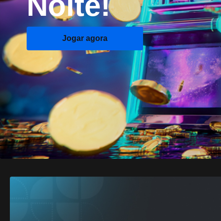
Noite!
Jogar agora