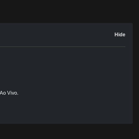
Hide
Ao Vivo.