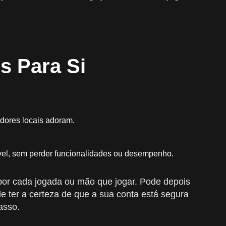
s Para Si
adores locais adoram.
óvel, sem perder funcionalidades ou desempenho.
por cada jogada ou mão que jogar. Pode depois
e ter a certeza de que a sua conta está segura
asso.