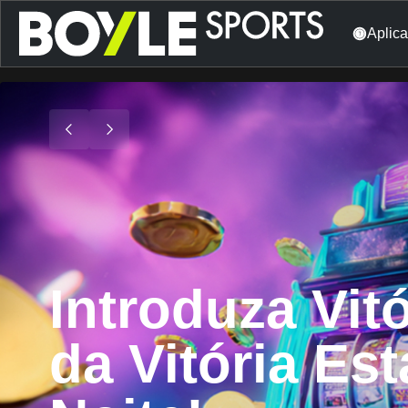
Aplic
Introduza Vit
da Vitória Est