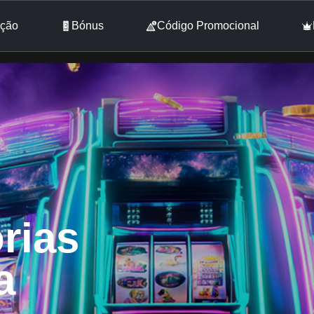
ação
Bónus
Código Promocional
órias
a