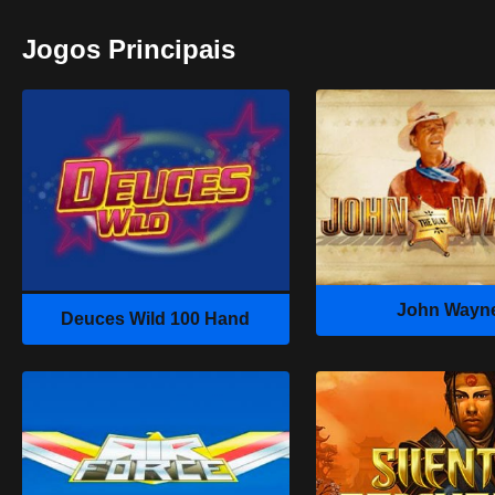
Junte-Se Ao BoyleSports Casino Como VIP: Desbloque
Jogos Principais
Vantagens Exclusivas Para Membros VIP
Jogue Com Confiança No BoyleSports Casino: Licencia
Porque São Importantes O Jogo Justo E A Licença
BoyleSports Casino No Seu Telemóvel: Jogue A Qualque
Porque Jogar No Seu Smartphone?
Participe Nos Eventos Especiais Do BoyleSports Casino:
Como Tirar O Máximo Partido Das Nossas Promoções S
John Wayn
Deuces Wild 100 Hand
Junte-Se Aos Vencedores Do BoyleSports Casino: Jogad
Porque Deve Jogar Connosco?
Como Registar-Se E Verificar A Sua Conta No BoyleSpo
Como Registar-Se No BoyleSports Casino