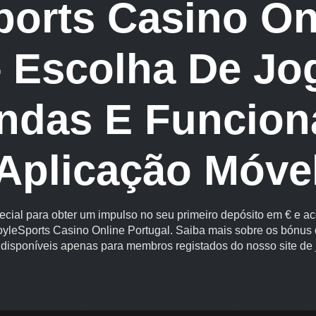
ports Casino On
– Escolha De J
ndas E Funcion
Aplicação Móve
cial para obter um impulso no seu primeiro depósito em € e ac
oyleSports Casino Online Portugal. Saiba mais sobre os bónus 
 disponíveis apenas para membros registados do nosso site de 