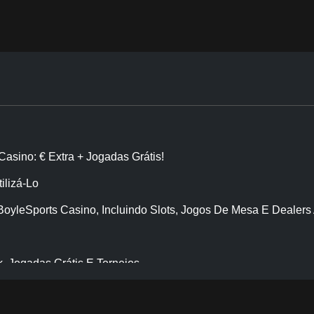
sino: € Extra + Jogadas Grátis!
lizá-Lo
yleSports Casino, Incluindo Slots, Jogos De Mesa E Dealers 
 Jogadas Grátis E Torneios