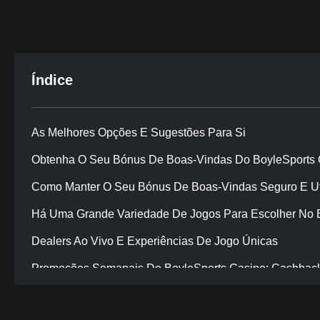
Índice
As Melhores Opções E Sugestões Para Si
Obtenha O Seu Bónus De Boas-Vindas Do BoyleSports Ca
Como Manter O Seu Bónus De Boas-Vindas Seguro E Uti
Há Uma Grande Variedade De Jogos Para Escolher No Bo
Dealers Ao Vivo E Experiências De Jogo Únicas
Promoções Semanais Do BoyleSports Casino: Cashback,
Competições E Prémios