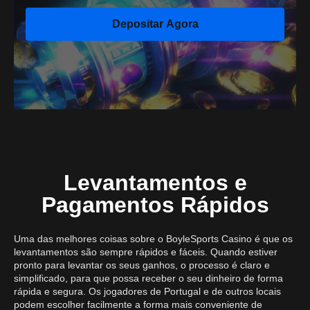
Depositar Agora
Levantamentos e
Pagamentos Rápidos
Uma das melhores coisas sobre o BoyleSports Casino é que os
levantamentos são sempre rápidos e fáceis. Quando estiver
pronto para levantar os seus ganhos, o processo é claro e
simplificado, para que possa receber o seu dinheiro de forma
rápida e segura. Os jogadores de Portugal e de outros locais
podem escolher facilmente a forma mais conveniente de