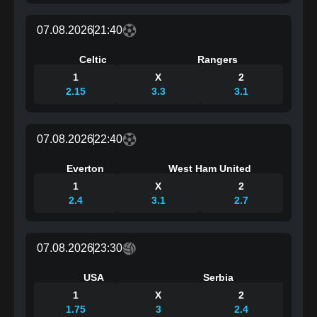
07.08.2026
21:40
Celtic
Rangers
1
X
2
2.15
3.3
3.1
07.08.2026
22:40
Everton
West Ham United
1
X
2
2.4
3.1
2.7
07.08.2026
23:30
USA
Serbia
1
X
2
1.75
3
2.4