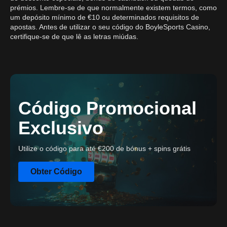
prémios. Lembre-se de que normalmente existem termos, como
um depósito mínimo de €10 ou determinados requisitos de
apostas. Antes de utilizar o seu código do BoyleSports Casino,
certifique-se de que lê as letras miúdas.
Código Promocional
Exclusivo
Utilize o código para até €200 de bónus + spins grátis
Obter Código