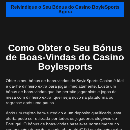
Reivindique o Seu Bónus do Casino BoyleSports
Agora
Como Obter o Seu Bónus
de Boas-Vindas do Casino
Boylesports
Obter o seu bónus de boas-vindas do BoyleSports Casino é fácil
e dá-lhe dinheiro extra para jogar imediatamente. Existe um
bónus de boas-vindas que lhe permite jogar slots e jogos de
mesa com dinheiro extra, quer seja novo na plataforma ou
regresse após uma pausa.
Após um registo bem-sucedido e um depósito qualificado, esta
oferta pode ser utilizada por todos os jogadores elegíveis de
Portugal. O bónus de boas-vindas baseia-se normalmente no
seu primeiro depósito, e pode obter até €100 em dinheiro extra.