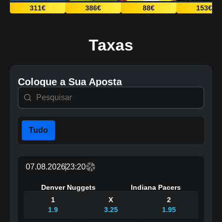
311€
386€
88€
153€
Taxas
Coloque a Sua Aposta
Tudo
07.08.2026
23:20
Denver Nuggets
Indiana Pacers
1
X
2
1.9
3.25
1.95