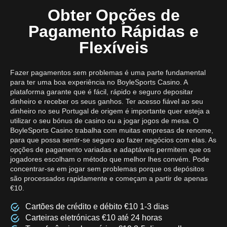
Obter Opções de
Pagamento Rápidas e
Flexíveis
Fazer pagamentos sem problemas é uma parte fundamental
para ter uma boa experiência no BoyleSports Casino. A
plataforma garante que é fácil, rápido e seguro depositar
dinheiro e receber os seus ganhos. Ter acesso fiável ao seu
dinheiro no seu Portugal de origem é importante quer esteja a
utilizar o seu bónus de casino ou a jogar jogos de mesa. O
BoyleSports Casino trabalha com muitas empresas de renome,
para que possa sentir-se seguro ao fazer negócios com elas. As
opções de pagamento variadas e adaptáveis permitem que os
jogadores escolham o método que melhor lhes convém. Pode
concentrar-se em jogar sem problemas porque os depósitos
são processados rapidamente e começam a partir de apenas
€10.
Cartões de crédito e débito €10 1-3 dias
Carteiras eletrónicas €10 até 24 horas