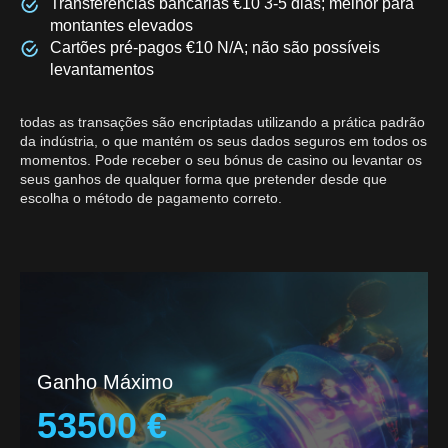
Transferências bancárias €10 3-5 dias; melhor para
montantes elevados
Cartões pré-pagos €10 N/A; não são possíveis
levantamentos
todas as transações são encriptadas utilizando a prática padrão
da indústria, o que mantém os seus dados seguros em todos os
momentos. Pode receber o seu bónus de casino ou levantar os
seus ganhos de qualquer forma que pretender desde que
escolha o método de pagamento correto.
Ganho Máximo
53500 €