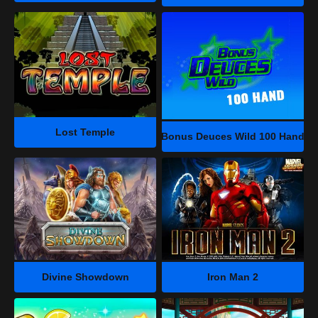
Lost Temple
Bonus Deuces Wild 100 Hand
Divine Showdown
Iron Man 2