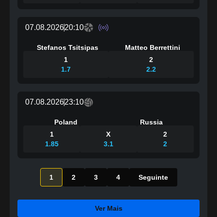
07.08.2026
20:10
Stefanos Tsitsipas
Matteo Berrettini
1
2
1.7
2.2
07.08.2026
23:10
Poland
Russia
1
X
2
1.85
3.1
2
1
2
3
4
Seguinte
Ver Mais