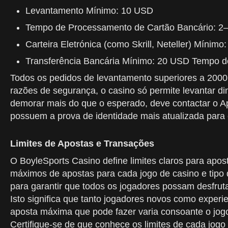
Levantamento Mínimo: 10 USD
Tempo de Processamento de Cartão Bancário: 2–5
Carteira Eletrónica (como Skrill, Neteller) Mín
Transferência Bancária Mínimo: 20 USD Tempo de
Todos os pedidos de levantamento superiores a 2000
razões de segurança, o casino só permite levantar di
demorar mais do que o esperado, deve contactar o Ap
possuem a prova de identidade mais atualizada para e
Limites de Apostas e Transações
O BoyleSports Casino define limites claros para apos
máximos de apostas para cada jogo de casino e tipo de
para garantir que todos os jogadores possam desfrut
Isto significa que tanto jogadores novos como exper
aposta máxima que pode fazer varia consoante o jog
Certifique-se de que conhece os limites de cada jogo