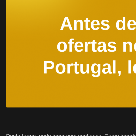
Antes de
ofertas 
Portugal, 