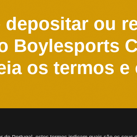
 depositar ou re
no Boylesports 
leia os termos e