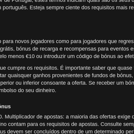
 de Portugal, estes termos indicam quais são os seus 
português. Esteja sempre ciente dos requisitos mais re
o para novos jogadores como para jogadores que regres
s grátis, bónus de recarga e recompensas para eventos 
elo menos €10 ou introduzir um código de bónus ao efet
ue cumpre os requisitos. É importante saber que quase
ar quaisquer ganhos provenientes de fundos de bónus, 
erior ou inferior consoante a oferta. Se receber um bón
mbolso do seu dinheiro.
ónus
 Multiplicador de apostas: a maioria das ofertas exige 
ino contam para os requisitos de apostas. Consulte semp
us devem ser concluídos dentro de um determinado perí