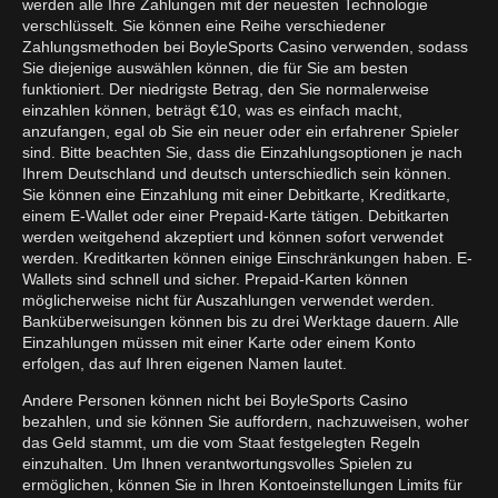
werden alle Ihre Zahlungen mit der neuesten Technologie
verschlüsselt. Sie können eine Reihe verschiedener
Zahlungsmethoden bei BoyleSports Casino verwenden, sodass
Sie diejenige auswählen können, die für Sie am besten
funktioniert. Der niedrigste Betrag, den Sie normalerweise
einzahlen können, beträgt €10, was es einfach macht,
anzufangen, egal ob Sie ein neuer oder ein erfahrener Spieler
sind. Bitte beachten Sie, dass die Einzahlungsoptionen je nach
Ihrem Deutschland und deutsch unterschiedlich sein können.
Sie können eine Einzahlung mit einer Debitkarte, Kreditkarte,
einem E-Wallet oder einer Prepaid-Karte tätigen. Debitkarten
werden weitgehend akzeptiert und können sofort verwendet
werden. Kreditkarten können einige Einschränkungen haben. E-
Wallets sind schnell und sicher. Prepaid-Karten können
möglicherweise nicht für Auszahlungen verwendet werden.
Banküberweisungen können bis zu drei Werktage dauern. Alle
Einzahlungen müssen mit einer Karte oder einem Konto
erfolgen, das auf Ihren eigenen Namen lautet.
Andere Personen können nicht bei BoyleSports Casino
bezahlen, und sie können Sie auffordern, nachzuweisen, woher
das Geld stammt, um die vom Staat festgelegten Regeln
einzuhalten. Um Ihnen verantwortungsvolles Spielen zu
ermöglichen, können Sie in Ihren Kontoeinstellungen Limits für