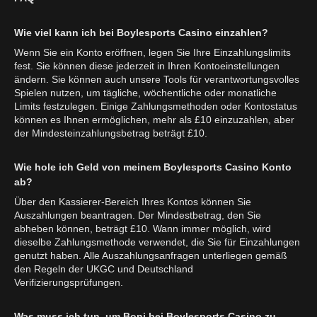
Wie viel kann ich bei Boylesports Casino einzahlen?
Wenn Sie ein Konto eröffnen, legen Sie Ihre Einzahlungslimits
fest. Sie können diese jederzeit in Ihren Kontoeinstellungen
ändern. Sie können auch unsere Tools für verantwortungsvolles
Spielen nutzen, um tägliche, wöchentliche oder monatliche
Limits festzulegen. Einige Zahlungsmethoden oder Kontostatus
können es Ihnen ermöglichen, mehr als £10 einzuzahlen, aber
der Mindesteinzahlungsbetrag beträgt £10.
Wie hole ich Geld von meinem Boylesports Casino Konto
ab?
Über den Kassierer-Bereich Ihres Kontos können Sie
Auszahlungen beantragen. Der Mindestbetrag, den Sie
abheben können, beträgt £10. Wann immer möglich, wird
dieselbe Zahlungsmethode verwendet, die Sie für Einzahlungen
genutzt haben. Alle Auszahlungsanfragen unterliegen gemäß
den Regeln der UKGC und Deutschland
Verifizierungsprüfungen.
Was muss ich tun, um Boni bei Boylesports Casino zu