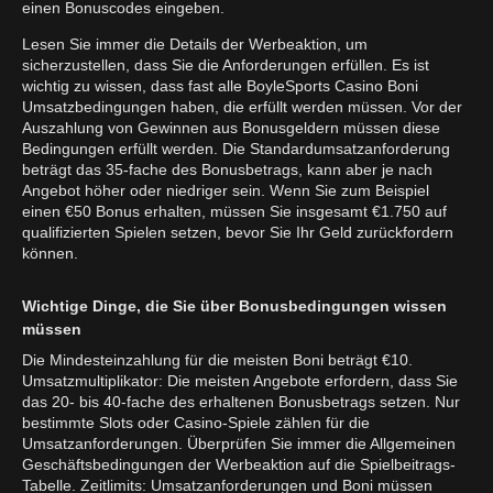
einen Bonuscodes eingeben.
Lesen Sie immer die Details der Werbeaktion, um
sicherzustellen, dass Sie die Anforderungen erfüllen. Es ist
wichtig zu wissen, dass fast alle BoyleSports Casino Boni
Umsatzbedingungen haben, die erfüllt werden müssen. Vor der
Auszahlung von Gewinnen aus Bonusgeldern müssen diese
Bedingungen erfüllt werden. Die Standardumsatzanforderung
beträgt das 35-fache des Bonusbetrags, kann aber je nach
Angebot höher oder niedriger sein. Wenn Sie zum Beispiel
einen €50 Bonus erhalten, müssen Sie insgesamt €1.750 auf
qualifizierten Spielen setzen, bevor Sie Ihr Geld zurückfordern
können.
Wichtige Dinge, die Sie über Bonusbedingungen wissen
müssen
Die Mindesteinzahlung für die meisten Boni beträgt €10.
Umsatzmultiplikator: Die meisten Angebote erfordern, dass Sie
das 20- bis 40-fache des erhaltenen Bonusbetrags setzen. Nur
bestimmte Slots oder Casino-Spiele zählen für die
Umsatzanforderungen. Überprüfen Sie immer die Allgemeinen
Geschäftsbedingungen der Werbeaktion auf die Spielbeitrags-
Tabelle. Zeitlimits: Umsatzanforderungen und Boni müssen