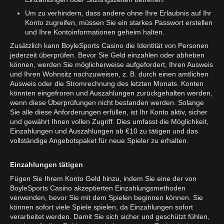
Um zu verhindern, dass andere ohne Ihre Erlaubnis auf Ihr
Konto zugreifen, müssen Sie ein starkes Passwort erstellen
und Ihre Kontoinformationen geheim halten.
Zusätzlich kann BoyleSports Casino die Identität von Personen
jederzeit überprüfen. Bevor Sie Geld einzahlen oder abheben
können, werden Sie möglicherweise aufgefordert, Ihren Ausweis
und Ihren Wohnsitz nachzuweisen, z. B. durch einen amtlichen
Ausweis oder die Stromrechnung des letzten Monats. Konten
könnten eingefroren und Auszahlungen zurückgehalten werden,
wenn diese Überprüfungen nicht bestanden werden. Solange
Sie alle diese Anforderungen erfüllen, ist Ihr Konto aktiv, sicher
und gewährt Ihnen vollen Zugriff. Dies umfasst die Möglichkeit,
Einzahlungen und Auszahlungen ab €10 zu tätigen und das
vollständige Angebotspaket für neue Spieler zu erhalten.
Einzahlungen tätigen
Fügen Sie Ihrem Konto Geld hinzu, indem Sie eine der von
BoyleSports Casino akzeptierten Einzahlungsmethoden
verwenden, bevor Sie mit dem Spielen beginnen können. Sie
können sofort viele Spiele spielen, da Einzahlungen sofort
verarbeitet werden. Damit Sie sich sicher und geschützt fühlen,