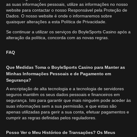
as suas informações pessoais, utilize as informações no nosso
website para contactar o nosso Responsável pela Proteção de
Dados. O nosso website é onde o informaremos sobre
quaisquer alterações a esta Política de Privacidade.
Se continuar a utilizar os serviços do BoyleSports Casino após a
alteração da política, concorda com as novas regras.
FAQ
Que Medidas Toma o BoyleSports Casino para Manter as
Minhas Informações Pessoais e de Pagamento em
Segurança?
A encriptação de alta tecnologia e a tecnologia de servidores
seguros mantêm os seus dados pessoais e financeiros em
segurança. Isto para garantir que mais ninguém pode aceder às
suas informações sem a sua permissão, e que estas são
apenas utilizadas para gerir a sua conta, efetuar pagamentos e
cumprir as regras definidas pelos reguladores.
Posso Ver o Meu Histórico de Transações? Os Meus