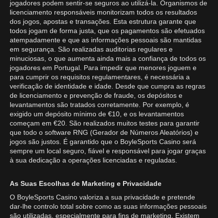
jogadores podem sentir-se seguros ao utilizá-la. Organismos de
licenciamento responsáveis monitorizam todos os resultados
dos jogos, apostas e transações. Esta estrutura garante que
todos jogam de forma justa, que os pagamentos são efetuados
atempadamente e que as informações pessoais são mantidas
em segurança. São realizadas auditorias regulares e
minuciosas, o que aumenta ainda mais a confiança de todos os
jogadores em Portugal. Para impedir que menores joguem e
para cumprir os requisitos regulamentares, é necessária a
verificação de identidade e idade. Desde que cumpra as regras
de licenciamento e prevenção de fraude, os depósitos e
levantamentos são tratados corretamente. Por exemplo, é
exigido um depósito mínimo de €10, e os levantamentos
começam em €20. São realizados muitos testes para garantir
que todo o software RNG (Gerador de Números Aleatórios) e
jogos são justos. É garantido que o BoyleSports Casino será
sempre um local seguro, fiável e responsável para jogar graças
à sua dedicação a operações licenciadas e reguladas.
As Suas Escolhas de Marketing e Privacidade
O BoyleSports Casino valoriza a sua privacidade e pretende
dar-lhe controlo total sobre como as suas informações pessoais
são utilizadas, especialmente para fins de marketing. Existem