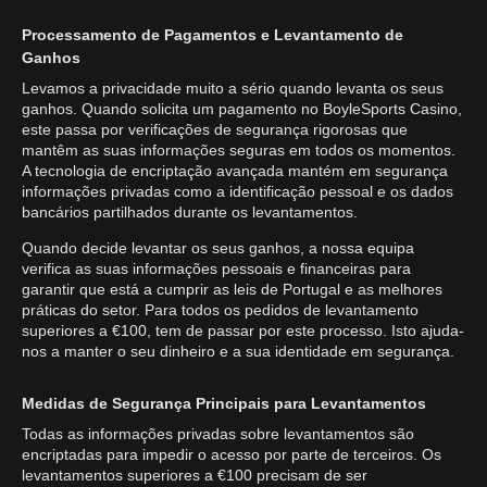
Processamento de Pagamentos e Levantamento de
Ganhos
Levamos a privacidade muito a sério quando levanta os seus
ganhos. Quando solicita um pagamento no BoyleSports Casino,
este passa por verificações de segurança rigorosas que
mantêm as suas informações seguras em todos os momentos.
A tecnologia de encriptação avançada mantém em segurança
informações privadas como a identificação pessoal e os dados
bancários partilhados durante os levantamentos.
Quando decide levantar os seus ganhos, a nossa equipa
verifica as suas informações pessoais e financeiras para
garantir que está a cumprir as leis de Portugal e as melhores
práticas do setor. Para todos os pedidos de levantamento
superiores a €100, tem de passar por este processo. Isto ajuda-
nos a manter o seu dinheiro e a sua identidade em segurança.
Medidas de Segurança Principais para Levantamentos
Todas as informações privadas sobre levantamentos são
encriptadas para impedir o acesso por parte de terceiros. Os
levantamentos superiores a €100 precisam de ser