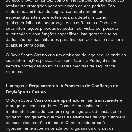
de €50, e levantamentos, como um levantamento de €500, são
totalmente protegidos por encriptação de alto padrão. São
realizadas auditorias de segurança regularmente por
especialistas internos e externos para detetar e corrigir
quaisquer falhas de segurança. Acesso Restrito a Dados: As
suas informações privadas só podem ser vistas por pessoas
autorizadas e com funções específicas. Isto garante que os
dados são apenas utilizados para fins operacionais e não para
qualquer outra coisa.
O BoyleSports Casino cria um ambiente de jogo seguro onde as
suas informações pessoais e específicas de Portugal estão
sempre protegidas ao utilizar estas medidas de segurança
rigorosas.
Licenças e Regulamentos: A Promessa de Confiança do
BoyleSports Casino
O BoyleSports Casino está empenhado em ser transparente e
proteger os seus jogadores. Como é um casino online
totalmente licenciado, cumpre regras rigorosas definidas pelo
governo. Isto garante que todas as atividades de jogo cumprem
os mais altos padrões do setor. Como a plataforma é
rigorosamente supervisionada por organismos oficiais, os