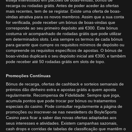
esteja interessado em pacotes de boas-vindas, bónus de
recarga ou rodadas grátis. Antes de poder aceder às ofertas
mais recentes, tem de se registar. Existe uma oferta de boas-
vindas atrativa para os novos membros. Assim que a sua conta
for verificada, pode receber um bónus de boas-vindas que
corresponde ao seu primeiro depósito até €300. Este bónus
costuma vir acompanhado de rodadas grátis que pode utilizar
em determinados slots. Leia sempre os termos de cada bónus
para garantir que cumpre os requisitos mínimos de depósito ou
compreende os requisitos específicos de apostas. O bónus de
boas-vindas duplicará o seu depósito inicial até €300, e também
pode receber até 50 rodadas grátis em slots de topo.
Promoções Contínuas
Bónus de recarga, ofertas de cashback e sorteios semanais de
prémios dão dinheiro extra e apostas grátis a quem aposta
regularmente. Recompensa de Fidelidade: Sempre que joga,
acumula pontos que pode trocar por bónus ou tratamentos
especiais do casino. Pode consultar regularmente a página de
promoções ou inscrever-se nas newsletters do BoyleSports
Casino para ficar a saber das novas ofertas adaptadas aos
seus interesses e atividades. Existem campanhas sazonais,
cash drops e corridas de tabelas de classificação que mantêm o