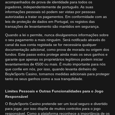
acompanhados de prova de identidade para todos os
jogadores, independentemente de português. As suas
informações pessoais só podem ser vistas por pessoas
autorizadas a tratar os pagamentos. Em conformidade com as
leis de proteção de dados em Portugal, os registos das
transações de levantamento são mantidos em segurança.
Quando a lei o permite, nunca divulgaremos informações sobre
o seu pagamento a mais ninguém. Será notificado através do
canal da sua conta registada se for necessária qualquer
documentação adicional, como prova de morada ou origem dos
fundos. Este passo extra protege ainda mais os seus ganhos e
garante que apenas os proprietários legítimos podem iniciar
levantamentos de €500 ou mais. É muito importante para nós
que confie em nós, por isso, quando levanta dinheiro do
BoyleSports Casino, tomamos medidas adicionais para proteger
tanto os seus ganhos como a sua tranquilidade.
Limites Pessoais e Outras Funcionalidades para o Jogo
Responsável
O BoyleSports Casino pretende ser um local seguro e divertido
para jogar, por isso dispõe de muitos controlos para o jogo
responsável. Como a plataforma reconhece a importância de os