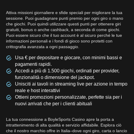
Attiva missioni giornaliere e sfide speciali per migliorare la tua
sessione. Puoi guadagnare punti premio per ogni giro o mano
che giochi. Puoi quindi utilizzare questi punti per ottenere giri
gratuiti, bonus o anche cashback, a seconda di come giochi.
Puoi essere sicuro che il tuo account è al sicuro perché le tue
informazioni personali e i fondi di gioco sono protetti con
crittografia avanzata a ogni passaggio.
Usa € per depositare e giocare, con minimi bassi e
pagamenti rapidi.
Accedi a più di 1.500 giochi, ordinati per provider,
funzionalità o dimensione del jackpot.
Unisciti ai tavoli in streaming live per azione in tempo
reale e host interattivi
Ottieni promozioni personalizzate, perfette sia per i
nuovi arrivati che per i clienti abituali
La tua connessione a BoyleSports Casino apre la porta a
intrattenimento di alta qualità e servizio affidabile. Esplora ciò
che il nostro marchio offre in Italia–dove ogni giro, carta o lancio