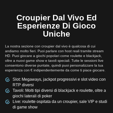
Croupier Dal Vivo Ed
Esperienze Di Gioco
Uniche
La nostra sezione con croupier dal vivo è qualcosa di cui
andiamo molto fieri. Puoi parlare con host reali tramite stream
HD. Puoi giocare a giochi popolari come roulette e blackjack,
oltre a nuovi game show e tavoli speciali. Tutte le sessioni live
consentono diverse puntate, quindi puoi personalizzare la tua
esperienza con € indipendentemente da come ti piace giocare.
Slot: Megaways, jackpot progressivi e slot video con
RTP diversi
Tavoli: Molti tipi diversi di blackjack e roulette, oltre a
giochi laterali di poker
Live: roulette ospitata da un croupier, sale VIP e studi
di game show