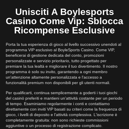
Unisciti A Boylesports
Casino Come Vip: Sblocca
Ricompense Esclusive
Porta la tua esperienza di gioco al livello successivo unendoti al
programma VIP esclusivo al BoyleSports Casino. Come VIP,
beneficerai di gestione dedicata del conto, promozioni
personalizzate e servizio prioritario, tutto progettato per
premiare la tua lealtà e migliorare il tuo divertimento. Il nostro
programma è solo su invito, garantendo a ogni membro
un'attenzione altamente personalizzata e l'accesso a
funzionalità premium non disponibili per gli utenti normali.
Per qualificarti, continua semplicemente a goderti i tuoi giochi
del casinò preferiti e mantieni un'attività costante per un periodo
di tempo. Esaminiamo regolarmente i conti e contattiamo
direttamente con inviti VIP basati su criteri come la frequenza di
gioco, i livelli di deposito e l'attività complessiva. L'iscrizione è
completamente gratuita: non sono richieste commissioni
aggiuntive o un processo di registrazione complicato.