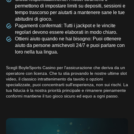
permettono di impostare limiti su depositi, sessioni e
tempo trascorso per aiutarti a mantenere sane le tue
abitudini di gioco.
Pagamenti confermati: Tutti i jackpot e le vincite
regolari devono essere elaborati in modo chiaro.
Ottieni aiuto quando ne hai bisogno: Puoi ottenere
aiuto da persone amichevoli 24/7 e puoi parlare con
loro nella tua lingua.
Scegli BoyleSports Casino per l'assicurazione che deriva da un
operatore con licenza. Che tu stia provando le nostre ultime slot
video, il classico intrattenimento da tavolo o opzioni
specializzate, puoi concentrarti sull'esperienza, non sui rischi. La
tua fiducia è la nostra priorità principale e rimanere pienamente
conformi mantiene il tuo gioco sicuro ed equo a ogni passo.