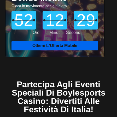
Gioca in movimento con giri extra
52
12
28
Ore
Minuti
Secondi
Ottieni L'Offerta Mobile
Partecipa Agli Eventi
Speciali Di Boylesports
Casino: Divertiti Alle
Festività Di Italia!