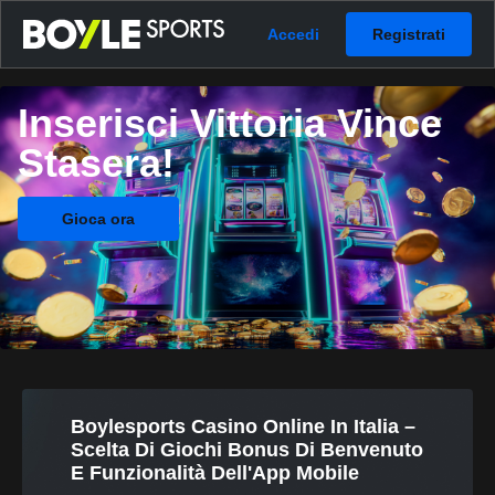
Accedi
Registrati
Inserisci Vittoria Vince
Stasera!
Gioca ora
Boylesports Casino Online In Italia –
Scelta Di Giochi Bonus Di Benvenuto
E Funzionalità Dell'App Mobile