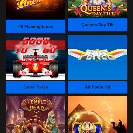
Partecipa Agli Eventi Speciali Di Boylesports Casino:
Divertiti Alle Festività Di Italia!
Come Sfruttare Al Meglio Le Nostre Promozioni
Stagionali
Queens Day Tilt
40 Flaming Lines
Unisciti Ai Vincitori Di Boylesports Casino: I Giocatori In
Italia Stanno Vincendo!
Perché Dovresti Giocare Con Noi?
Come Registrarsi E Verificare Il Tuo Account Per
BoyleSports Casino
Come Registrarsi Per BoyleSports Casino
Good To Go
Air Force Hd
Informazioni Importanti Per I Titolari Di Account
BoyleSports Casino