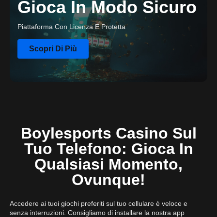
Gioca In Modo Sicuro
Piattaforma Con Licenza E Protetta
Scopri Di Più
Boylesports Casino Sul
Tuo Telefono: Gioca In
Qualsiasi Momento,
Ovunque!
Accedere ai tuoi giochi preferiti sul tuo cellulare è veloce e
senza interruzioni. Consigliamo di installare la nostra app