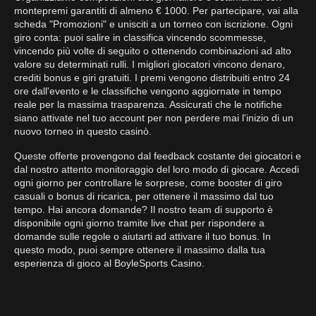
montepremi garantiti di almeno € 1000. Per partecipare, vai alla
scheda "Promozioni" e unisciti a un torneo con iscrizione. Ogni
giro conta: puoi salire in classifica vincendo scommesse,
vincendo più volte di seguito o ottenendo combinazioni ad alto
valore su determinati rulli. I migliori giocatori vincono denaro,
crediti bonus e giri gratuiti. I premi vengono distribuiti entro 24
ore dall'evento e le classifiche vengono aggiornate in tempo
reale per la massima trasparenza. Assicurati che le notifiche
siano attivate nel tuo account per non perdere mai l'inizio di un
nuovo torneo in questo casinò.
Queste offerte provengono dal feedback costante dei giocatori e
dal nostro attento monitoraggio del loro modo di giocare. Accedi
ogni giorno per controllare le sorprese, come booster di giro
casuali o bonus di ricarica, per ottenere il massimo dal tuo
tempo. Hai ancora domande? Il nostro team di supporto è
disponibile ogni giorno tramite live chat per rispondere a
domande sulle regole o aiutarti ad attivare il tuo bonus. In
questo modo, puoi sempre ottenere il massimo dalla tua
esperienza di gioco al BoyleSports Casino.