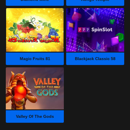
Kashmir Gold
Blackjack Classic 58
Valley Of The Gods