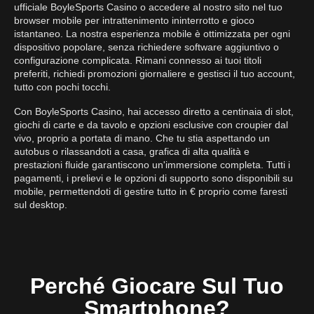
ufficiale BoyleSports Casino o accedere al nostro sito nel tuo
browser mobile per intrattenimento ininterrotto e gioco
istantaneo. La nostra esperienza mobile è ottimizzata per ogni
dispositivo popolare, senza richiedere software aggiuntivo o
configurazione complicata. Rimani connesso ai tuoi titoli
preferiti, richiedi promozioni giornaliere e gestisci il tuo account,
tutto con pochi tocchi.
Con BoyleSports Casino, hai accesso diretto a centinaia di slot,
giochi di carte e da tavolo e opzioni esclusive con croupier dal
vivo, proprio a portata di mano. Che tu stia aspettando un
autobus o rilassandoti a casa, grafica di alta qualità e
prestazioni fluide garantiscono un'immersione completa. Tutti i
pagamenti, i prelievi e le opzioni di supporto sono disponibili su
mobile, permettendoti di gestire tutto in € proprio come faresti
sul desktop.
Perché Giocare Sul Tuo
Smartphone?