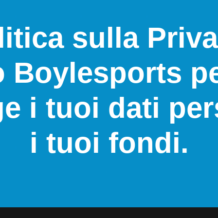
itica sulla Priv
 Boylesports per
e i tuoi dati per
i tuoi fondi.