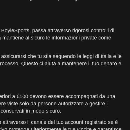
oyleSports, passa attraverso rigorosi controlli di
a mantiene al sicuro le informazioni private come
assicurarsi che tu stia seguendo le leggi di Italia e le
o processo. Questo ci aiuta a mantenere il tuo denaro e
i superiori a €100 devono essere accompagnati da una
ere viste solo da persone autorizzate a gestire i
no conservati in modo sicuro.
ttraverso il canale del tuo account registrato se è
ivo protegge ulteriormente le tue vincite e garantisce