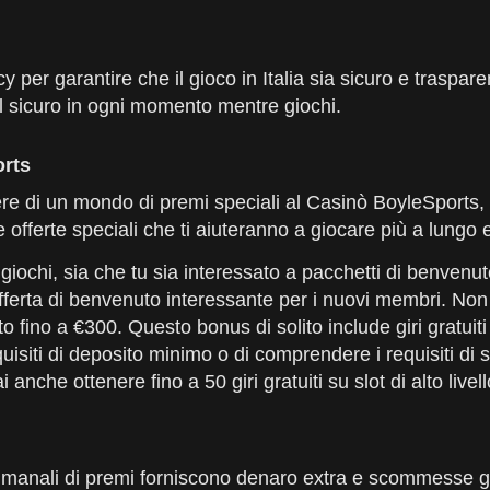
cy per garantire che il gioco in Italia sia sicuro e tras
 sicuro in ogni momento mentre giochi.
orts
odere di un mondo di premi speciali al Casinò BoyleSports
 offerte speciali che ti aiuteranno a giocare più a lungo e
ochi, sia che tu sia interessato a pacchetti di benvenuto,
n'offerta di benvenuto interessante per i nuovi membri. No
fino a €300. Questo bonus di solito include giri gratuiti 
equisiti di deposito minimo o di comprendere i requisiti d
 anche ottenere fino a 50 giri gratuiti su slot di alto livell
ettimanali di premi forniscono denaro extra e scommesse