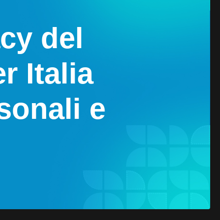
acy del
 Italia
sonali e