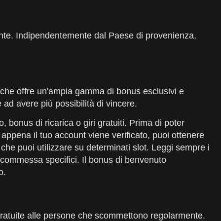
parente. Indipendentemente dal Paese di provenienza,
, che offre un'ampia gamma di bonus esclusivi e
 ad avere più possibilità di vincere.
 bonus di ricarica o giri gratuiti. Prima di poter
n appena il tuo account viene verificato, puoi ottenere
che puoi utilizzare su determinati slot. Leggi sempre i
i scommessa specifici. Il bonus di benvenuto
o.
 gratuite alle persone che scommettono regolarmente.