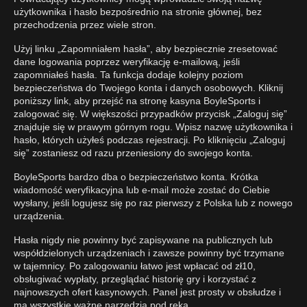
użytkownika i hasło bezpośrednio na stronie głównej, bez
przechodzenia przez wiele stron.
Użyj linku „Zapomniałem hasła”, aby bezpiecznie zresetować
dane logowania poprzez weryfikację e-mailową, jeśli
zapomniałeś hasła. Ta funkcja dodaje kolejny poziom
bezpieczeństwa do Twojego konta i danych osobowych. Kliknij
poniższy link, aby przejść na stronę kasyna BoyleSports i
zalogować się. W większości przypadków przycisk „Zaloguj się”
znajduje się w prawym górnym rogu. Wpisz nazwę użytkownika i
hasło, których użyłeś podczas rejestracji. Po kliknięciu „Zaloguj
się” zostaniesz od razu przeniesiony do swojego konta.
BoyleSports bardzo dba o bezpieczeństwo konta. Krótka
wiadomość weryfikacyjna lub e-mail może zostać do Ciebie
wysłany, jeśli logujesz się po raz pierwszy z Polska lub z nowego
urządzenia.
Hasła nigdy nie powinny być zapisywane na publicznych lub
współdzielonych urządzeniach i zawsze powinny być trzymane
w tajemnicy. Po zalogowaniu łatwo jest wpłacać od zł10,
obsługiwać wypłaty, przeglądać historię gry i korzystać z
najnowszych ofert kasynowych. Panel jest prosty w obsłudze i
ma wszystkie ważne narzędzia pod ręką.