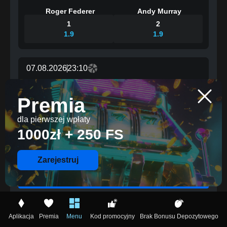
Roger Federer
Andy Murray
1
2
1.9
1.9
07.08.2026
23:10
Miami Heat
Toronto Raptors
Premia
1
X
2
1.85
3.2
2.15
dla pierwszej wpłaty
1000zł + 250 FS
1
2
3
4
Następny
Zarejestruj
Zobacz więcej
Aplikacja
Premia
Menu
Kod promocyjny
Brak Bonusu Depozytowego