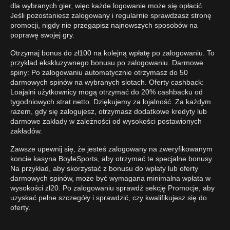
dla wybranych gier, więc każde logowanie może się opłacić.
Jeśli pozostaniesz zalogowany i regularnie sprawdzasz stronę
promocji, nigdy nie przegapisz najnowszych sposobów na
poprawę swojej gry.
Otrzymaj bonus do zł100 na kolejną wpłatę po zalogowaniu. To
przykład ekskluzywnego bonusu po zalogowaniu. Darmowe
spiny: Po zalogowaniu automatycznie otrzymasz do 50
darmowych spinów na wybranych slotach. Oferty cashback:
Loajalni użytkownicy mogą otrzymać do 20% cashbacku od
tygodniowych strat netto. Dziękujemy za lojalność. Za każdym
razem, gdy się zalogujesz, otrzymasz dodatkowe kredyty lub
darmowe zakłady w zależności od wysokości postawionych
zakładów.
Zawsze upewnij się, że jesteś zalogowany na zweryfikowanym
koncie kasyna BoyleSports, aby otrzymać te specjalne bonusy.
Na przykład, aby skorzystać z bonusu do wpłaty lub oferty
darmowych spinów, może być wymagana minimalna wpłata w
wysokości zł20. Po zalogowaniu sprawdź sekcję Promocje, aby
uzyskać pełne szczegóły i sprawdzić, czy kwalifikujesz się do
oferty.