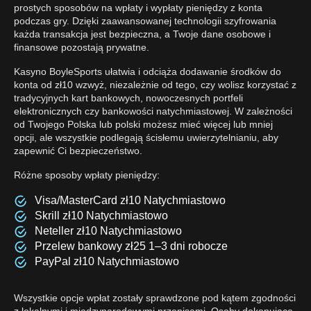
prostych sposobów na wpłaty i wypłaty pieniędzy z konta
podczas gry. Dzięki zaawansowanej technologii szyfrowania
każda transakcja jest bezpieczna, a Twoje dane osobowe i
finansowe pozostają prywatne.
Kasyno BoyleSports ułatwia i odciąża dodawanie środków do
konta od zł10 wzwyż, niezależnie od tego, czy wolisz korzystać z
tradycyjnych kart bankowych, nowoczesnych portfeli
elektronicznych czy bankowości natychmiastowej. W zależności
od Twojego Polska lub polski możesz mieć więcej lub mniej
opcji, ale wszystkie podlegają ścisłemu uwierzytelnianiu, aby
zapewnić Ci bezpieczeństwo.
Różne sposoby wpłaty pieniędzy:
Visa/MasterCard zł10 Natychmiastowo
Skrill zł10 Natychmiastowo
Neteller zł10 Natychmiastowo
Przelew bankowy zł25 1–3 dni robocze
PayPal zł10 Natychmiastowo
Wszystkie opcje wpłat zostały sprawdzone pod kątem zgodności