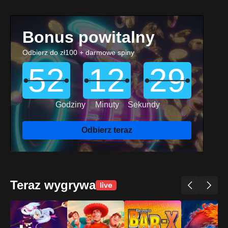
Bonus powitalny
Odbierz do zł100 + darmowe spiny
52
12
28
Godziny
Minuty
Sekundy
Odbierz teraz
Teraz wygrywa