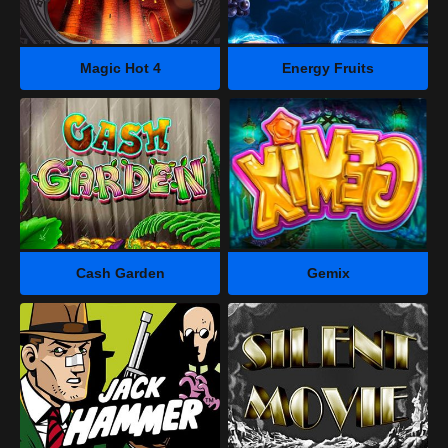
Magic Hot 4
Energy Fruits
Cash Garden
Cool Jewels