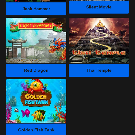
Silent Movie
Jack Hammer
Red Dragon
Thai Temple
Golden Fish Tank