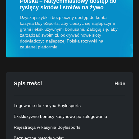
Polska – Natychmiastowy dostęp do
tysięcy slotów i stołów na żywo
Uzyskaj szybki i bezpieczny dostęp do konta
kasyna BoyleSports, aby cieszyć się najlepszymi
grami i ekskluzywnymi bonusami. Zaloguj się, aby
zarządzać swoim zł, odkrywać nowe sloty i
doświadczyć najlepszej Polska rozrywki na
zaufanej platformie.
Spis treści
Hide
Logowanie do kasyna Boylesports
Ekskluzywne bonusy kasynowe po zalogowaniu
Rejestracja w kasynie Boylesports
Bezpieczne metody wpłat