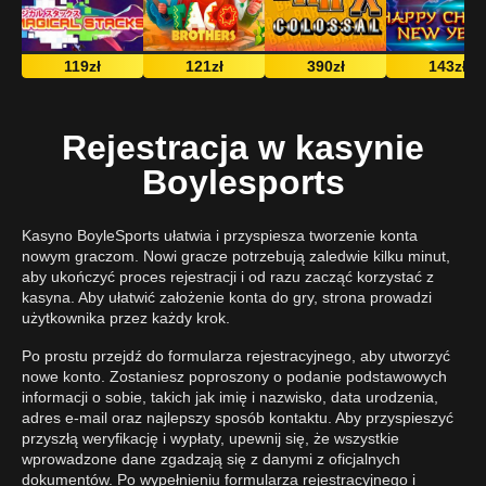
119zł
121zł
390zł
143zł
Rejestracja w kasynie
Boylesports
Kasyno BoyleSports ułatwia i przyspiesza tworzenie konta
nowym graczom. Nowi gracze potrzebują zaledwie kilku minut,
aby ukończyć proces rejestracji i od razu zacząć korzystać z
kasyna. Aby ułatwić założenie konta do gry, strona prowadzi
użytkownika przez każdy krok.
Po prostu przejdź do formularza rejestracyjnego, aby utworzyć
nowe konto. Zostaniesz poproszony o podanie podstawowych
informacji o sobie, takich jak imię i nazwisko, data urodzenia,
adres e-mail oraz najlepszy sposób kontaktu. Aby przyspieszyć
przyszłą weryfikację i wypłaty, upewnij się, że wszystkie
wprowadzone dane zgadzają się z danymi z oficjalnych
dokumentów. Po wypełnieniu formularza rejestracyjnego i