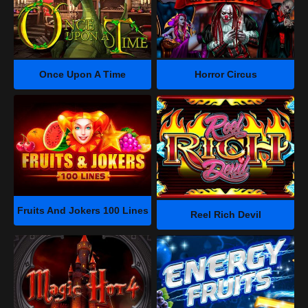
Once Upon A Time
Horror Circus
Fruits And Jokers 100 Lines
Reel Rich Devil