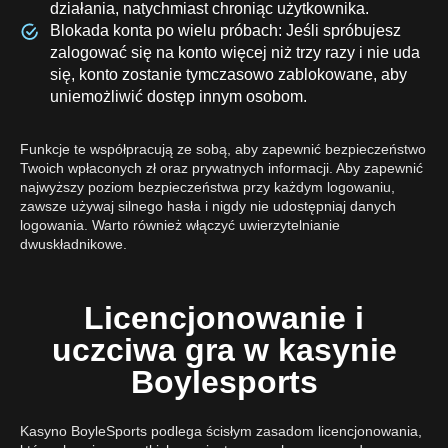
działania, natychmiast chroniąc użytkownika.
Blokada konta po wielu próbach: Jeśli spróbujesz
zalogować się na konto więcej niż trzy razy i nie uda
się, konto zostanie tymczasowo zablokowane, aby
uniemożliwić dostęp innym osobom.
Funkcje te współpracują ze sobą, aby zapewnić bezpieczeństwo
Twoich wpłaconych zł oraz prywatnych informacji. Aby zapewnić
najwyższy poziom bezpieczeństwa przy każdym logowaniu,
zawsze używaj silnego hasła i nigdy nie udostępniaj danych
logowania. Warto również włączyć uwierzytelnianie
dwuskładnikowe.
Licencjonowanie i
uczciwa gra w kasynie
Boylesports
Kasyno BoyleSports podlega ścisłym zasadom licencjonowania,