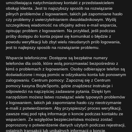
umożliwiająca natychmiastowy kontakt z przedstawicielem
obsługi klienta. Jest to najszybszy sposób na rozwiązanie
pilnych problemów z logowaniem, takich jak zapomniane hasło
czy problemy z uwierzytelnianiem dwuskładnikowym. Wyślij
szczegółową wiadomość na oficjalny adres e-mail wsparcia,
opisując problem z logowaniem. Na przykład, jeśli podczas
próby dostępu do konta pojawi się komunikat o błędzie z
powodu weryfikacji lub zbyt wielu nieudanych prób logowania,
jest to najlepszy sposób na rozwiązanie problemu.
Wsparcie telefoniczne: Dostępne są bezpłatne numery
telefonów dla osób, które wolą porozmawiać bezpośrednio z
kimś o problemach z logowaniem. Osoby odbierające telefon są
doświadczone i mogą pomóc w odzyskaniu konta lub ponownym
zalogowaniu. Centrum pomocy: Zapoznaj się z Centrum
pomocy kasyna BoyleSports, gdzie znajdziesz instrukcje i
odpowiedzi na najczęściej zadawane pytania. Dzięki tym
narzędziom możesz łatwo rozwiązać wiele typowych problemów
z logowaniem, takich jak zapomniane hasło czy nieotrzymanie
e-maili z potwierdzeniem. Aby przyspieszyć proces weryfikacji,
zawsze miej pod ręką informacje o koncie podczas kontaktu ze
wsparciem. Ze względów bezpieczeństwa możesz zostać
poproszony o potwierdzenie danych użytych podczas rejestracji,
ostatnich transakcji lub unikalnych informacji o koncie.