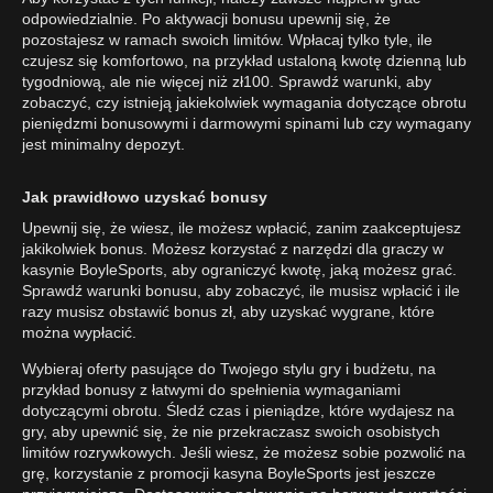
odpowiedzialnie. Po aktywacji bonusu upewnij się, że
pozostajesz w ramach swoich limitów. Wpłacaj tylko tyle, ile
czujesz się komfortowo, na przykład ustaloną kwotę dzienną lub
tygodniową, ale nie więcej niż zł100. Sprawdź warunki, aby
zobaczyć, czy istnieją jakiekolwiek wymagania dotyczące obrotu
pieniędzmi bonusowymi i darmowymi spinami lub czy wymagany
jest minimalny depozyt.
Jak prawidłowo uzyskać bonusy
Upewnij się, że wiesz, ile możesz wpłacić, zanim zaakceptujesz
jakikolwiek bonus. Możesz korzystać z narzędzi dla graczy w
kasynie BoyleSports, aby ograniczyć kwotę, jaką możesz grać.
Sprawdź warunki bonusu, aby zobaczyć, ile musisz wpłacić i ile
razy musisz obstawić bonus zł, aby uzyskać wygrane, które
można wypłacić.
Wybieraj oferty pasujące do Twojego stylu gry i budżetu, na
przykład bonusy z łatwymi do spełnienia wymaganiami
dotyczącymi obrotu. Śledź czas i pieniądze, które wydajesz na
gry, aby upewnić się, że nie przekraczasz swoich osobistych
limitów rozrywkowych. Jeśli wiesz, że możesz sobie pozwolić na
grę, korzystanie z promocji kasyna BoyleSports jest jeszcze