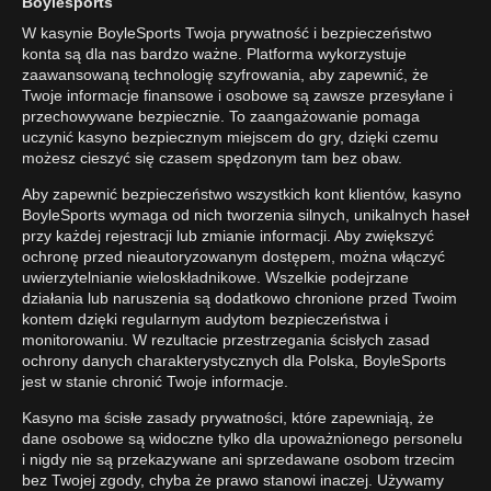
Boylesports
W kasynie BoyleSports Twoja prywatność i bezpieczeństwo
konta są dla nas bardzo ważne. Platforma wykorzystuje
zaawansowaną technologię szyfrowania, aby zapewnić, że
Twoje informacje finansowe i osobowe są zawsze przesyłane i
przechowywane bezpiecznie. To zaangażowanie pomaga
uczynić kasyno bezpiecznym miejscem do gry, dzięki czemu
możesz cieszyć się czasem spędzonym tam bez obaw.
Aby zapewnić bezpieczeństwo wszystkich kont klientów, kasyno
BoyleSports wymaga od nich tworzenia silnych, unikalnych haseł
przy każdej rejestracji lub zmianie informacji. Aby zwiększyć
ochronę przed nieautoryzowanym dostępem, można włączyć
uwierzytelnianie wieloskładnikowe. Wszelkie podejrzane
działania lub naruszenia są dodatkowo chronione przed Twoim
kontem dzięki regularnym audytom bezpieczeństwa i
monitorowaniu. W rezultacie przestrzegania ścisłych zasad
ochrony danych charakterystycznych dla Polska, BoyleSports
jest w stanie chronić Twoje informacje.
Kasyno ma ścisłe zasady prywatności, które zapewniają, że
dane osobowe są widoczne tylko dla upoważnionego personelu
i nigdy nie są przekazywane ani sprzedawane osobom trzecim
bez Twojej zgody, chyba że prawo stanowi inaczej. Używamy