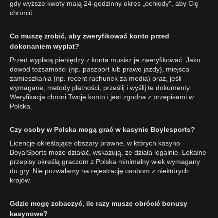
gdy wyższe kwoty mają 24-godzinny okres „ochłody”, aby Cię
chronić.
Co muszę zrobić, aby zweryfikować konto przed
dokonaniem wypłat?
Przed wypłatą pieniędzy z konta musisz je zweryfikować. Jako
dowód tożsamości (np. paszport lub prawo jazdy), miejsca
zamieszkania (np. recent rachunek za media) oraz, jeśli
wymagane, metody płatności, prześlij i wyślij te dokumenty.
Weryfikacja chroni Twoje konto i jest zgodna z przepisami w
Polska.
Czy osoby w Polska mogą grać w kasynie Boylesports?
Licencje określające obszary prawne, w których kasyno
BoyalSports może działać, wskazują, że działa legalnie. Lokalne
przepisy określą graczom z Polska minimalny wiek wymagany
do gry. Nie pozwalamy na rejestrację osobom z niektórych
krajów.
Gdzie mogę zobaczyć, ile razy muszę obrócić bonusy
kasynowe?