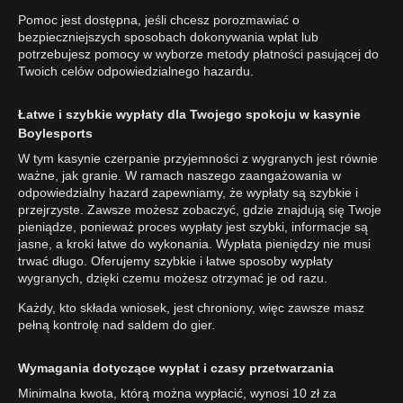
Pomoc jest dostępna, jeśli chcesz porozmawiać o
bezpieczniejszych sposobach dokonywania wpłat lub
potrzebujesz pomocy w wyborze metody płatności pasującej do
Twoich celów odpowiedzialnego hazardu.
Łatwe i szybkie wypłaty dla Twojego spokoju w kasynie
Boylesports
W tym kasynie czerpanie przyjemności z wygranych jest równie
ważne, jak granie. W ramach naszego zaangażowania w
odpowiedzialny hazard zapewniamy, że wypłaty są szybkie i
przejrzyste. Zawsze możesz zobaczyć, gdzie znajdują się Twoje
pieniądze, ponieważ proces wypłaty jest szybki, informacje są
jasne, a kroki łatwe do wykonania. Wypłata pieniędzy nie musi
trwać długo. Oferujemy szybkie i łatwe sposoby wypłaty
wygranych, dzięki czemu możesz otrzymać je od razu.
Każdy, kto składa wniosek, jest chroniony, więc zawsze masz
pełną kontrolę nad saldem do gier.
Wymagania dotyczące wypłat i czasy przetwarzania
Minimalna kwota, którą można wypłacić, wynosi 10 zł za