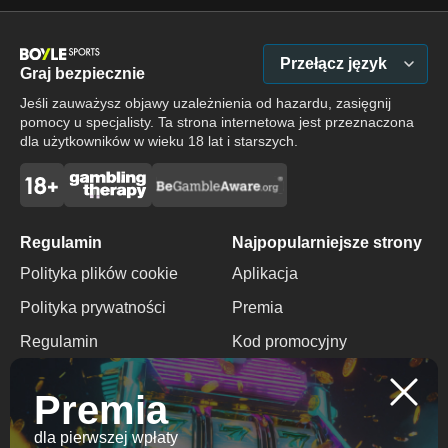
Przełącz język
Graj bezpiecznie
Jeśli zauważysz objawy uzależnienia od hazardu, zasięgnij
pomocy u specjalisty. Ta strona internetowa jest przeznaczona
dla użytkowników w wieku 18 lat i starszych.
Regulamin
Najpopularniejsze strony
Polityka plików cookie
Aplikacja
Polityka prywatności
Premia
Regulamin
Kod promocyjny
Odpowiedzialna gra
Brak Bonusu
Premia
Depozytowego
dla pierwszej wpłaty
Kontakty