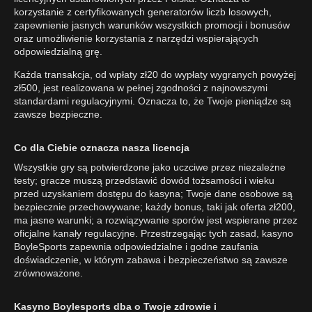
korzystanie z certyfikowanych generatorów liczb losowych,
zapewnienie jasnych warunków wszystkich promocji i bonusów
oraz umożliwienie korzystania z narzędzi wspierających
odpowiedzialną grę.
Każda transakcja, od wpłaty zł20 do wypłaty wygranych powyżej
zł500, jest realizowana w pełnej zgodności z najnowszymi
standardami regulacyjnymi. Oznacza to, że Twoje pieniądze są
zawsze bezpieczne.
Co dla Ciebie oznacza nasza licencja
Wszystkie gry są potwierdzone jako uczciwe przez niezależne
testy; gracze muszą przedstawić dowód tożsamości i wieku
przed uzyskaniem dostępu do kasyna; Twoje dane osobowe są
bezpiecznie przechowywane; każdy bonus, taki jak oferta zł200,
ma jasne warunki; a rozwiązywanie sporów jest wspierane przez
oficjalne kanały regulacyjne. Przestrzegając tych zasad, kasyno
BoyleSports zapewnia odpowiedzialne i godne zaufania
doświadczenie, w którym zabawa i bezpieczeństwo są zawsze
zrównoważone.
Kasyno Boylesports dba o Twoje zdrowie i