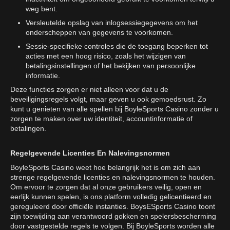
weg bent.
Versleutelde opslag van inlogsessiegegevens om het
onderscheppen van gegevens te voorkomen.
Sessie-specifieke controles die de toegang beperken tot
acties met een hoog risico, zoals het wijzigen van
betalingsinstellingen of het bekijken van persoonlijke
informatie.
Deze functies zorgen er niet alleen voor dat u de
beveiligingsregels volgt, maar geven u ook gemoedsrust. Zo
kunt u genieten van alle spellen bij BoyleSports Casino zonder u
zorgen te maken over uw identiteit, accountinformatie of
betalingen.
Regelgevende Licenties En Nalevingsnormen
BoyleSports Casino weet hoe belangrijk het is om zich aan
strenge regelgevende licenties en nalevingsnormen te houden.
Om ervoor te zorgen dat al onze gebruikers veilig, open en
eerlijk kunnen spelen, is ons platform volledig gelicentieerd en
gereguleerd door officiële instanties. BoysESports Casino toont
zijn toewijding aan verantwoord gokken en spelersbescherming
door vastgestelde regels te volgen. Bij BoyleSports worden alle