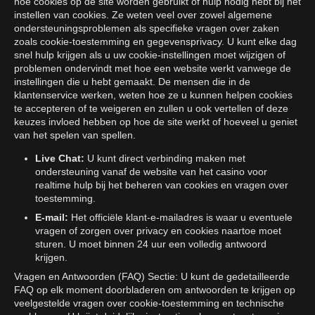
hoe cookies op de site worden gebruikt of hulp nodig hebt bij het
instellen van cookies. Ze weten veel over zowel algemene
ondersteuningsproblemen als specifieke vragen over zaken
zoals cookie-toestemming en gegevensprivacy. U kunt elke dag
snel hulp krijgen als u uw cookie-instellingen moet wijzigen of
problemen ondervindt met hoe een website werkt vanwege de
instellingen die u hebt gemaakt. De mensen die in de
klantenservice werken, weten hoe ze u kunnen helpen cookies
te accepteren of te weigeren en zullen u ook vertellen of deze
keuzes invloed hebben op hoe de site werkt of hoeveel u geniet
van het spelen van spellen.
Live Chat:
U kunt direct verbinding maken met
ondersteuning vanaf de website van het casino voor
realtime hulp bij het beheren van cookies en vragen over
toestemming.
E-mail:
Het officiële klant-e-mailadres is waar u eventuele
vragen of zorgen over privacy en cookies naartoe moet
sturen. U moet binnen 24 uur een volledig antwoord
krijgen.
Vragen en Antwoorden (FAQ) Sectie: U kunt de gedetailleerde
FAQ op elk moment doorbladeren om antwoorden te krijgen op
veelgestelde vragen over cookie-toestemming en technische