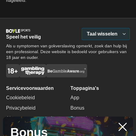
nageleefd.
Taal wisselen
Speel het veilig
Als u symptomen van gokverslaving opmerkt, zoek dan hulp bij
een professional. Deze website is bedoeld voor gebruikers van
18 jaar en ouder.
Servicevoorwaarden
Toppagina's
Cookiebeleid
App
Privacybeleid
Bonus
Algemene voorwaarden
Promotiecode
Bonus
Verantwoord Gokken
Geen Stortingsbonus