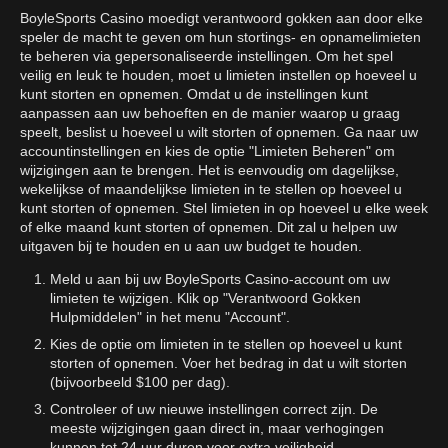
BoyleSports Casino moedigt verantwoord gokken aan door elke
speler de macht te geven om hun stortings- en opnamelimieten
te beheren via gepersonaliseerde instellingen. Om het spel
veilig en leuk te houden, moet u limieten instellen op hoeveel u
kunt storten en opnemen. Omdat u de instellingen kunt
aanpassen aan uw behoeften en de manier waarop u graag
speelt, beslist u hoeveel u wilt storten of opnemen. Ga naar uw
accountinstellingen en kies de optie "Limieten Beheren" om
wijzigingen aan te brengen. Het is eenvoudig om dagelijkse,
wekelijkse of maandelijkse limieten in te stellen op hoeveel u
kunt storten of opnemen. Stel limieten in op hoeveel u elke week
of elke maand kunt storten of opnemen. Dit zal u helpen uw
uitgaven bij te houden en u aan uw budget te houden.
Meld u aan bij uw BoyleSports Casino-account om uw
limieten te wijzigen. Klik op "Verantwoord Gokken
Hulpmiddelen" in het menu "Account".
Kies de optie om limieten in te stellen op hoeveel u kunt
storten of opnemen. Voer het bedrag in dat u wilt storten
(bijvoorbeeld $100 per dag).
Controleer of uw nieuwe instellingen correct zijn. De
meeste wijzigingen gaan direct in, maar verhogingen
kunnen tot 24 uur duren voor extra veiligheid.