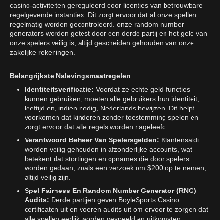
casino-activiteiten gereguleerd door licenties van betrouwbare
regelgevende instanties. Dit zorgt ervoor dat al onze spellen
regelmatig worden gecontroleerd, onze random number
generators worden getest door een derde partij en het geld van
onze spelers veilig is, altijd gescheiden gehouden van onze
zakelijke rekeningen.
Belangrijkste Nalevingsmaatregelen
Identiteitsverificatie:
Voordat ze echte geld-functies
kunnen gebruiken, moeten alle gebruikers hun identiteit,
leeftijd en, indien nodig, Nederlands bewijzen. Dit helpt
voorkomen dat kinderen zonder toestemming spelen en
zorgt ervoor dat alle regels worden nageleefd.
Verantwoord Beheer Van Spelersgelden:
Klantensaldi
worden veilig gehouden in afzonderlijke accounts, wat
betekent dat stortingen en opnames die door spelers
worden gedaan, zoals een verzoek om $200 op te nemen,
altijd veilig zijn.
Spel Fairness En Random Number Generator (RNG)
Audits:
Derde partijen geven BoyleSports Casino
certificaten uit en voeren audits uit om ervoor te zorgen dat
alle spellen eerlijk worden gespeeld en uitkomsten