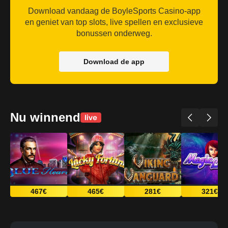
Download vandaag de BoyleSports Casino-app
en geniet van top slots, live spellen en exclusieve
bonussen onderweg.
Download de app
Nu winnend
467€
465€
281€
321€