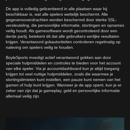
De app is volledig gelicentieerd in alle plaatsen waar hij
beschikbaar is, wat alle spelers wettelijk beschermt. Alle
gegevensoverdrachten worden beschermd door sterke SSL-
versleuteling, die persoonlijke informatie, stortingen en opnames
veilig houdt. Als gamesoftware wordt gecontroleerd door een
derde partij, betekent dit dat alle gebruikers eerlijke resultaten
krijgen. Verantwoord gokautoriteiten controleren regelmatig op
naleving om spelers veilig te houden.
BoyleSports moedigt actief verantwoord gokken aan door
speciale hulpmiddelen en controles te bieden voor het account
van elke speler. Via je accountdashboard kun je altijd toegang
krijgen tot veel nuttige hulpmiddelen, zoals die waarmee je
stortingslimieten kunt instellen, een pauze kunt nemen van het
gamen of hulp kunt krijgen. Wanneer je de app opent, kun je er
zeker van zijn dat je gameplay, geld en persoonlijke informatie
allemaal veilig zijn.