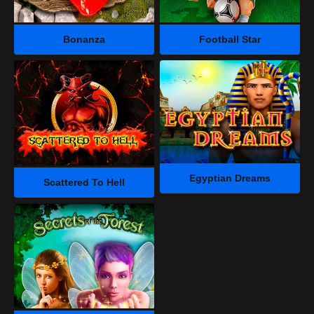
Bonanza
Football Star
Egyptian Dreams
Scattered To Hell