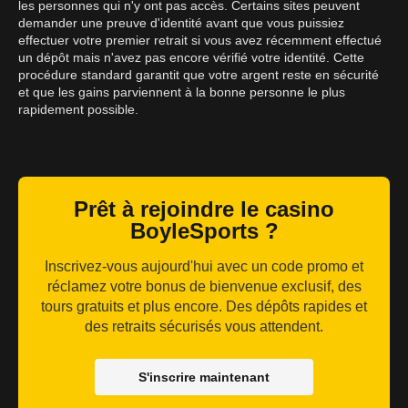
les personnes qui n'y ont pas accès. Certains sites peuvent
demander une preuve d'identité avant que vous puissiez
effectuer votre premier retrait si vous avez récemment effectué
un dépôt mais n'avez pas encore vérifié votre identité. Cette
procédure standard garantit que votre argent reste en sécurité
et que les gains parviennent à la bonne personne le plus
rapidement possible.
Prêt à rejoindre le casino
BoyleSports ?
Inscrivez-vous aujourd'hui avec un code promo et
réclamez votre bonus de bienvenue exclusif, des
tours gratuits et plus encore. Des dépôts rapides et
des retraits sécurisés vous attendent.
S'inscrire maintenant