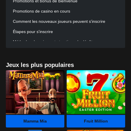
Promotions et bonus de bienvenue
Promotions de casino en cours
Comment les nouveaux joueurs peuvent s'inscrire
Étapes pour s'inscrire
Méthodes de paiement et options de dépôt
Informations sur les codes promo du casino Boylesports
Tarifs
Jeux les plus populaires
Mamma Mia
Fruit Million