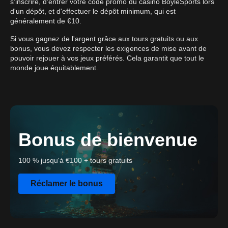
s'inscrire, d'entrer votre code promo du casino BoyleSports lors
d'un dépôt, et d'effectuer le dépôt minimum, qui est
généralement de €10.
Si vous gagnez de l'argent grâce aux tours gratuits ou aux
bonus, vous devez respecter les exigences de mise avant de
pouvoir rejouer à vos jeux préférés. Cela garantit que tout le
monde joue équitablement.
Bonus de bienvenue
100 % jusqu'à €100 + tours gratuits
Réclamer le bonus