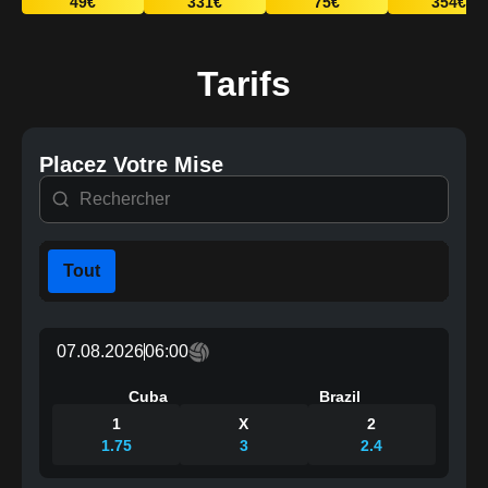
49€
331€
75€
354€
Tarifs
Placez Votre Mise
Tout
07.08.2026
06:00
Cuba
Brazil
1
X
2
1.75
3
2.4