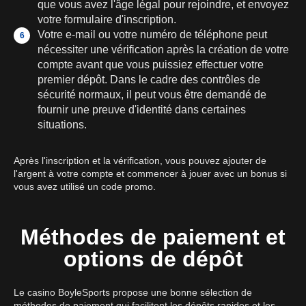
que vous avez l'âge légal pour rejoindre, et envoyez
votre formulaire d'inscription.
Votre e-mail ou votre numéro de téléphone peut
nécessiter une vérification après la création de votre
compte avant que vous puissiez effectuer votre
premier dépôt. Dans le cadre des contrôles de
sécurité normaux, il peut vous être demandé de
fournir une preuve d'identité dans certaines
situations.
Après l'inscription et la vérification, vous pouvez ajouter de
l'argent à votre compte et commencer à jouer avec un bonus si
vous avez utilisé un code promo.
Méthodes de paiement et
options de dépôt
Le casino BoyleSports propose une bonne sélection de
méthodes de paiement qui facilitent les dépôts rapides et les