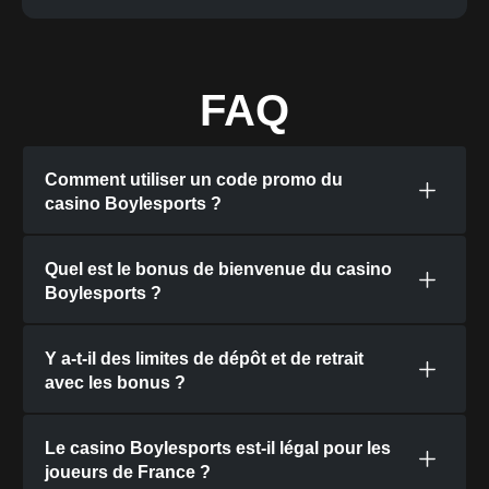
FAQ
Comment utiliser un code promo du
casino Boylesports ?
Quel est le bonus de bienvenue du casino
Boylesports ?
Y a-t-il des limites de dépôt et de retrait
avec les bonus ?
Le casino Boylesports est-il légal pour les
joueurs de France ?