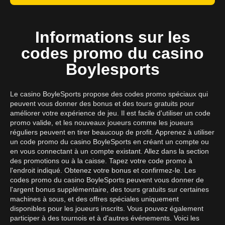
Informations sur les
codes promo du casino
Boylesports
Le casino BoyleSports propose des codes promo spéciaux qui
peuvent vous donner des bonus et des tours gratuits pour
améliorer votre expérience de jeu. Il est facile d'utiliser un code
promo valide, et les nouveaux joueurs comme les joueurs
réguliers peuvent en tirer beaucoup de profit. Apprenez à utiliser
un code promo du casino BoyleSports en créant un compte ou
en vous connectant à un compte existant. Allez dans la section
des promotions ou à la caisse. Tapez votre code promo à
l'endroit indiqué. Obtenez votre bonus et confirmez-le. Les
codes promo du casino BoyleSports peuvent vous donner de
l'argent bonus supplémentaire, des tours gratuits sur certaines
machines à sous, et des offres spéciales uniquement
disponibles pour les joueurs inscrits. Vous pouvez également
participer à des tournois et à d'autres événements. Voici les