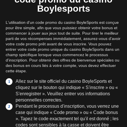
Boylesports
L'utilisation d'un code promo du casino BoyleSports est conçue
pour être simple, afin que vous puissiez obtenir votre bonus et
commencer à jouer aux jeux tout de suite. Pour tirer le meilleur
parti de vos récompenses immédiatement, assurez-vous d'avoir
votre code promo prêt avant de vous inscrire. Vous pouvez
entrer votre code promo unique du casino BoyleSports dans un
champ spécifique lorsque vous commencez le processus
d'inscription. Pour obtenir des offres de bienvenue spéciales ou
des bonus en cours liés à votre compte, vous devez effectuer
cette étape.
Allez sur le site officiel du casino BoyleSports et
cliquez sur le bouton qui indique « S'inscrire » ou «
S'enregistrer ». Veuillez entrer vos informations
personnelles correctes.
Pendant le processus d'inscription, vous verrez une
case qui indique « Code promo » ou « Code bonus
». Tapez le code exactement tel qu'il est donné ; les
codes sont sensibles à la casse et doivent être