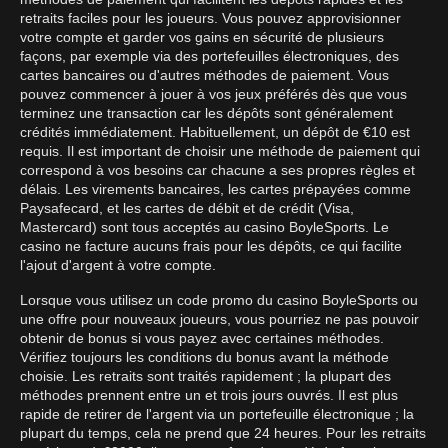
retraits faciles pour les joueurs. Vous pouvez approvisionner
votre compte et garder vos gains en sécurité de plusieurs
façons, par exemple via des portefeuilles électroniques, des
cartes bancaires ou d'autres méthodes de paiement. Vous
pouvez commencer à jouer à vos jeux préférés dès que vous
terminez une transaction car les dépôts sont généralement
crédités immédiatement. Habituellement, un dépôt de €10 est
requis. Il est important de choisir une méthode de paiement qui
correspond à vos besoins car chacune a ses propres règles et
délais. Les virements bancaires, les cartes prépayées comme
Paysafecard, et les cartes de débit et de crédit (Visa,
Mastercard) sont tous acceptés au casino BoyleSports. Le
casino ne facture aucuns frais pour les dépôts, ce qui facilite
l'ajout d'argent à votre compte.
Lorsque vous utilisez un code promo du casino BoyleSports ou
une offre pour nouveaux joueurs, vous pourriez ne pas pouvoir
obtenir de bonus si vous payez avec certaines méthodes.
Vérifiez toujours les conditions du bonus avant la méthode
choisie. Les retraits sont traités rapidement ; la plupart des
méthodes prennent entre un et trois jours ouvrés. Il est plus
rapide de retirer de l'argent via un portefeuille électronique ; la
plupart du temps, cela ne prend que 24 heures. Pour les retraits