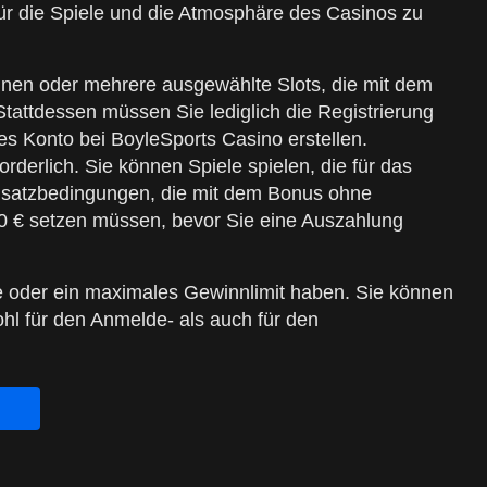
für die Spiele und die Atmosphäre des Casinos zu
einen oder mehrere ausgewählte Slots, die mit dem
attdessen müssen Sie lediglich die Registrierung
s Konto bei BoyleSports Casino erstellen.
derlich. Sie können Spiele spielen, die für das
 Umsatzbedingungen, die mit dem Bonus ohne
10 € setzen müssen, bevor Sie eine Auszahlung
le oder ein maximales Gewinnlimit haben. Sie können
ohl für den Anmelde- als auch für den