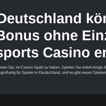
 Deutschland k
 Bonus ohne Ein
ports Casino e
innen Sie, im Casino Spaß zu haben. Spielen Sie sofort einige
großartig für Spieler in Deutschland, und es gibt neuen Spiele