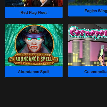
Eagles Win
Red Flag Fleet
Abundance Spell
Cosmopolit