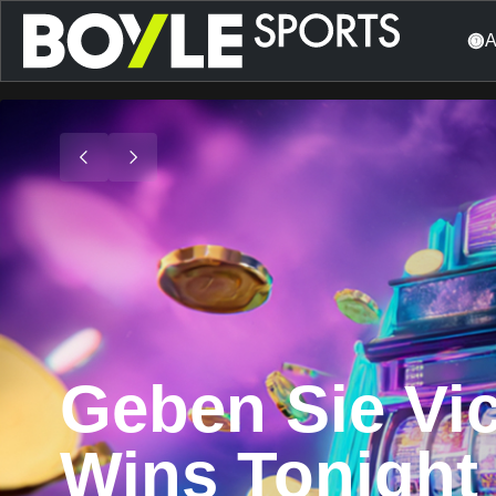
A
Geben Sie Vic
Wins Tonight 