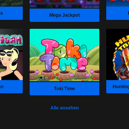
gs
Mega Jackpot
an
Huntin
Toki Time
Alle ansehen