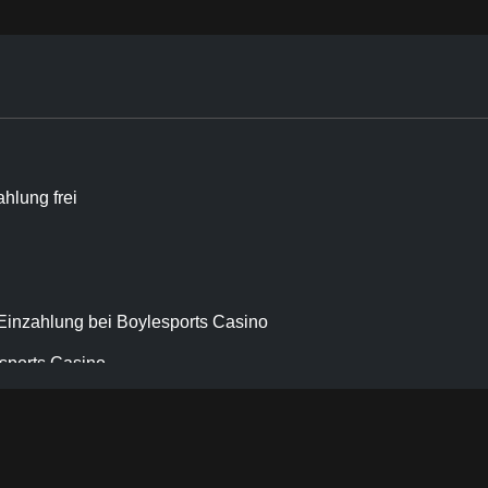
hlung frei
e Einzahlung bei Boylesports Casino
sports Casino
ichen